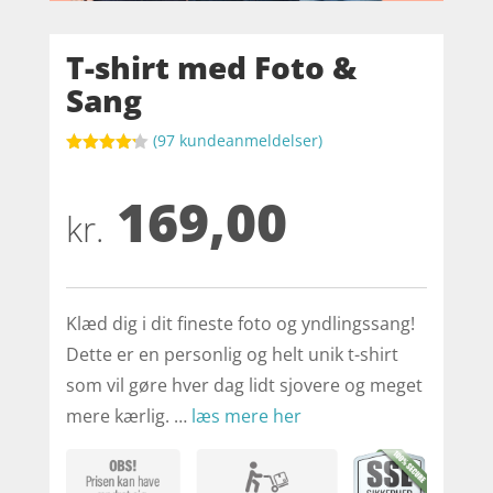
T-shirt med Foto &
Sang
(
97
kundeanmeldelser)
Bedømt
som
4.2
169,00
ud af 5
baseret
kr.
på
kundebedø
mmelser
Klæd dig i dit fineste foto og yndlingssang!
Dette er en personlig og helt unik t-shirt
som vil gøre hver dag lidt sjovere og meget
mere kærlig. …
læs mere her