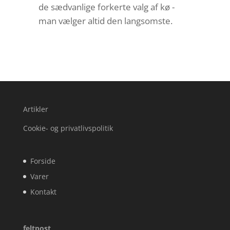
de sædvanlige forkerte valg af kø -
man vælger altid den langsomste.
Artikler
Cookie- og privatlivspolitik
Forside
Varer
Kontakt
feltpost