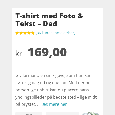
T-shirt med Foto &
Tekst – Dad
(
36
kundeanmeldelser)
Bedømt
som
4.9
169,00
ud af 5
baseret på
kr.
kundebedøm
melser
Giv farmand en unik gave, som han kan
iføre sig dag ud og dag ind! Med denne
personlige t-shirt kan du placere hans
yndlingsbilleder på bedste sted – lige midt
på brystet. …
læs mere her