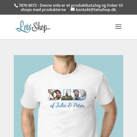
7876 8672 - Denne side er et produktkatalog og linker til
shops med produkterne
kontakt@letsshop.dk