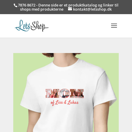
7876 8672 - Denne side er et produktkatalog og linker til
shops med produkterne
kontakt@letsshop.dk