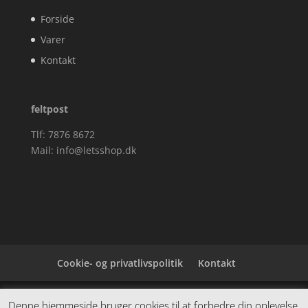
Forside
Varer
Kontakt
feltpost
Tlf: 7876 8672
Mail:
info@letsshop.dk
Cookie- og privatlivspolitik
Kontakt
Denne hjemmeside samler et bredt udvalg af
Denne hjemmeside bruger cookies til at forbedre din oplevelse.