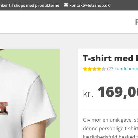
inker til shops med produkterne
kontakt@letsshop.dk
T-shirt med
(
27
kundeanmel
Bedømt
som
3.9
169,0
ud af 5
baseret
kr.
på
kundebed
ømmels
er
Giv mor en unik gave, 
denne personlige t-shir
kærlighedsfuld besked t