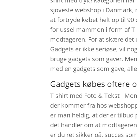
shirt med tryk} kategorien har
sjoveste webshop i Danmark, n
at fortryde købet helt op til 9
for ussel mammon i form af T-s
modtageren. For at skære det 
Gadgets er ikke seriøse, vil nog
bruge gadgets som gaver. Men t
med en gadgets som gave, all
Gadgets købes oftere o
T-shirt med Foto & Tekst - Mom 
der kommer fra hos webshoppe
er man heldig, at der er tilbud
det handler om at modtageren af
er du ret sikker på, succes so