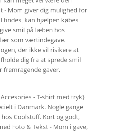
ff kan meget vel være den
t - Mom giver dig mulighed for
kal findes, kan hjælpen købes
 give smil på læben hos
ulær som værtindegave.
ogen, der ikke vil risikere at
fholde dig fra at sprede smil
r fremragende gaver.
Accesories - T-shirt med tryk}
cielt i Danmark. Nogle gange
 hos Coolstuff. Kort og godt,
 med Foto & Tekst - Mom i gave,