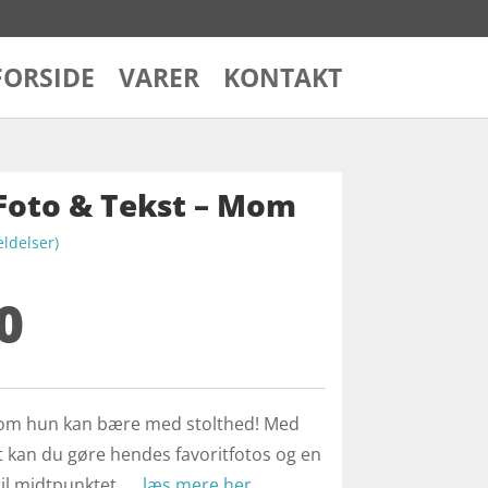
FORSIDE
VARER
KONTAKT
 Foto & Tekst – Mom
delser)
0
som hun kan bære med stolthed! Med
t kan du gøre hendes favoritfotos og en
il midtpunktet. …
læs mere her