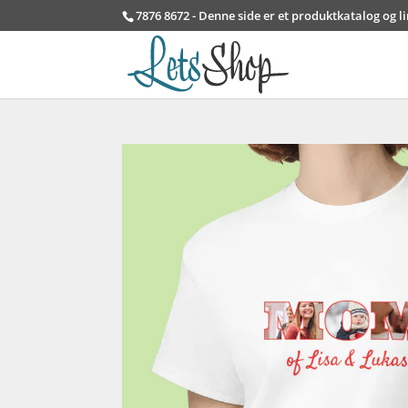
7876 8672 - Denne side er et produktkatalog og l