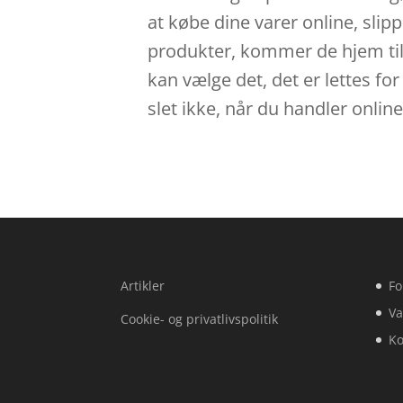
at købe dine varer online, slip
produkter, kommer de hjem til d
kan vælge det, det er lettes f
slet ikke, når du handler onlin
Artikler
Fo
Va
Cookie- og privatlivspolitik
Ko