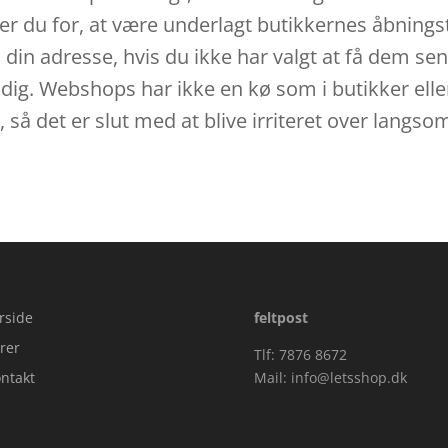
per du for, at være underlagt butikkernes åbnings
in adresse, hvis du ikke har valgt at få dem send
or dig. Webshops har ikke en kø som i butikker el
e, så det er slut med at blive irriteret over lan
rside
feltpost
rer
Tlf: 7876 8672
ntakt
Mail:
info@letsshop.dk