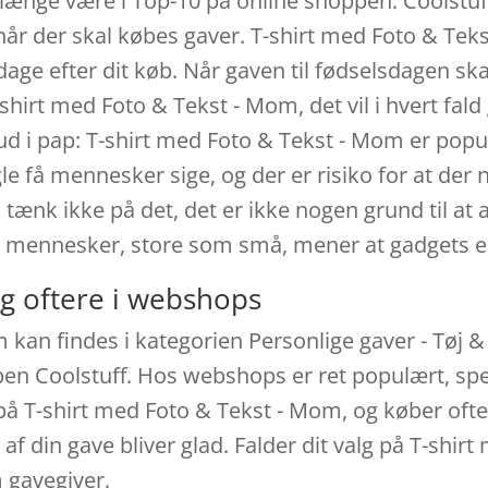
 længe være i Top-10 på online shoppen. Coolstu
år der skal købes gaver. T-shirt med Foto & Teks
0 dage efter dit køb. Når gaven til fødselsdagen s
hirt med Foto & Tekst - Mom, det vil i hvert fald
ud i pap: T-shirt med Foto & Tekst - Mom er pop
le få mennesker sige, og der er risiko for at der n
ænk ikke på det, det er ikke nogen grund til at a
e mennesker, store som små, mener at gadgets e
g oftere i webshops
kan findes i kategorien Personlige gaver - Tøj & 
n Coolstuff. Hos webshops er ret populært, spe
 på T-shirt med Foto & Tekst - Mom, og køber ofte
 din gave bliver glad. Falder dit valg på T-shirt
m gavegiver.