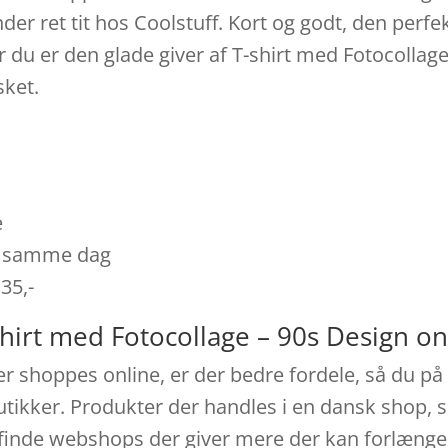
der ret tit hos Coolstuff. Kort og godt, den perf
 du er den glade giver af T-shirt med Fotocollage 
sket.
e
es samme dag
 35,-
shirt med Fotocollage – 90s Design on
r shoppes online, er der bedre fordele, så du på 
utikker. Produkter der handles i en dansk shop, s
n finde webshops der giver mere der kan forlæng