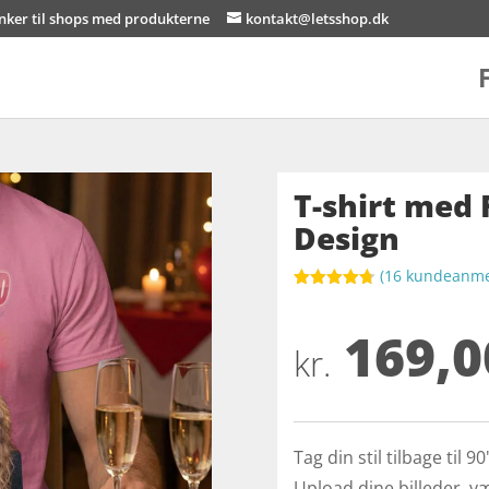
inker til shops med produkterne
kontakt@letsshop.dk
T-shirt med 
Design
(
16
kundeanmel
Bedømt
som
4.7
169,0
ud af 5
baseret på
kr.
kundebedø
mmelser
Tag din stil tilbage til 
Upload dine billeder, væ