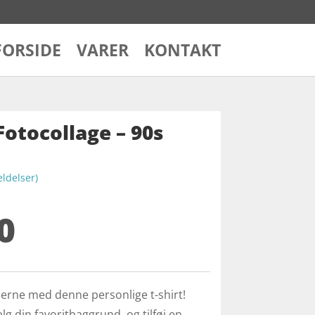
FORSIDE
VARER
KONTAKT
Fotocollage – 90s
delser)
0
90'erne med denne personlige t-shirt!
lg din favoritbaggrund, og tilføj en