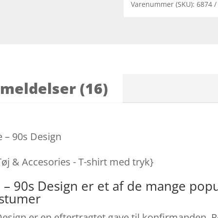
Varenummer (SKU):
6874
meldelser (16)
e – 90s Design
Tøj & Accesories - T-shirt med tryk}
e – 90s Design er et af de mange po
ostumer
esign er en eftertragtet gave til konfirmanden. P