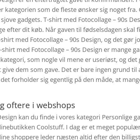
 er kategorien som de fleste ønsker sig noget fra
sjove gadgets. T-shirt med Fotocollage – 90s Des
ge efter dit køb. Når gaven til fødselsdagen skal f
-shirt med Fotocollage – 90s Design, og det gør jo
T-shirt med Fotocollage – 90s Design er mange g
ategori, som nogle vil mene er useriøst, og det gi
 give dem som gave. Det er bare ingen grund til a
det forholder sig egentlig på den måde, at mange 
g oftere i webshops
esign kan du finde i vores kategori Personlige gav
inebutikken Coolstuff. I dag er et meget populært
line shoppere leder næsten altid efter den billigs