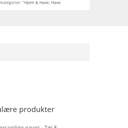
Kategorier:
"Hjem & Have
,
Have
pulære produkter
ersonlige gaver - Tøj &