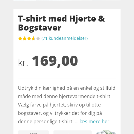
T-shirt med Hjerte &
Bogstaver
(
71
kundeanmeldelser)
Bedømt
som
169,00
3.6
ud
af 5
kr.
baseret
på
kundebed
ømmels
er
Udtryk din kærlighed på en enkel og stilfuld
måde med denne hjertevarmende t-shirt!
Vælg farve på hjertet, skriv op til otte
bogstaver, og vi trykker det for dig på
denne personlige t-shirt. …
læs mere her