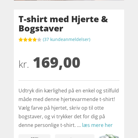
T-shirt med Hjerte &
Bogstaver
(
37
kundeanmeldelser)
Bedømt
som
4
169,00
ud af 5
baseret
kr.
på
kundebed
ømmelse
r
Udtryk din kærlighed på en enkel og stilfuld
måde med denne hjertevarmende t-shirt!
Vælg farve på hjertet, skriv op til otte
bogstaver, og vi trykker det for dig på
denne personlige t-shirt. …
læs mere her