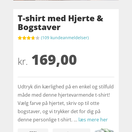
T-shirt med Hjerte &
Bogstaver
(
109
kundeanmeldelser)
Bedømt
som
169,00
3.7
ud
af 5
kr.
baseret
på
kundebed
ømmels
er
Udtryk din kærlighed på en enkel og stilfuld
måde med denne hjertevarmende t-shirt!
Vælg farve på hjertet, skriv op til otte
bogstaver, og vi trykker det for dig på
denne personlige t-shirt. …
læs mere her