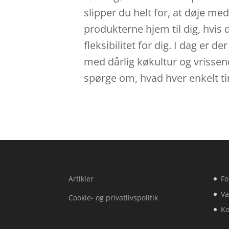
slipper du helt for, at døje me
produkterne hjem til dig, hvis d
fleksibilitet for dig. I dag er d
med dårlig køkultur og vrissend
spørge om, hvad hver enkelt ti
Artikler
Fo
Va
Cookie- og privatlivspolitik
Ko