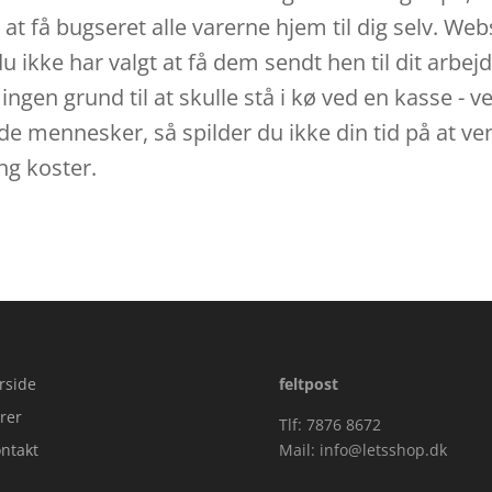
d at få bugseret alle varerne hjem til dig selv. 
u ikke har valgt at få dem sendt hen til dit arbej
er ingen grund til at skulle stå i kø ved en kasse - 
e mennesker, så spilder du ikke din tid på at ven
ng koster.
rside
feltpost
rer
Tlf: 7876 8672
ntakt
Mail:
info@letsshop.dk