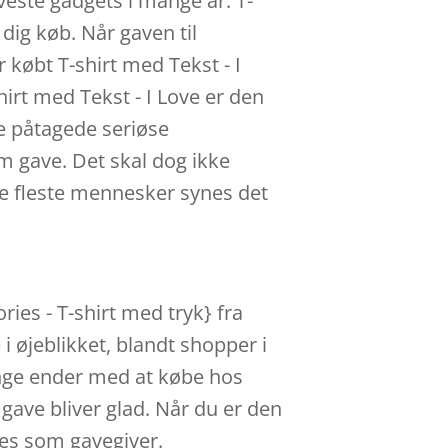
veste gadgets i mange år. T-
dig køb. Når gaven til
r købt T-shirt med Tekst - I
hirt med Tekst - I Love er den
de påtagede seriøse
om gave. Det skal dog ikke
de fleste mennesker synes det
ries - T-shirt med tryk} fra
 øjeblikket, blandt shopper i
ange ender med at købe hos
gave bliver glad. Når du er den
ces som gavegiver.