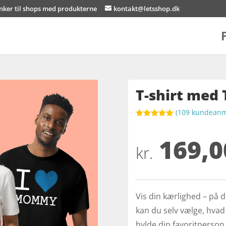
inker til shops med produkterne
kontakt@letsshop.dk
T-shirt med 
(
109
kundeanme
Bedømt
som
5
ud
169,0
af 5
baseret på
kr.
kundebedøm
melser
Vis din kærlighed – på 
kan du selv vælge, hvad d
hylde din favoritperson