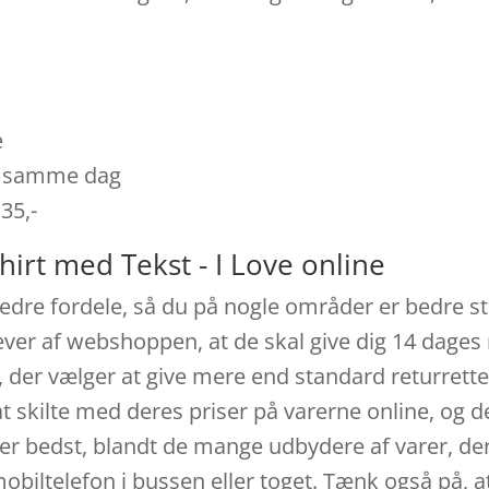
e
es samme dag
 35,-
hirt med Tekst - I Love online
edre fordele, så du på nogle områder er bedre sti
æver af webshoppen, at de skal give dig 14 dages 
, der vælger at give mere end standard returrett
at skilte med deres priser på varerne online, og 
 er bedst, blandt de mange udbydere af varer, der
obiltelefon i bussen eller toget. Tænk også på, a