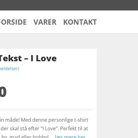
FORSIDE
VARER
KONTAKT
Tekst – I Love
ldelser)
0
din måde! Med denne personlige t-shirt
er skal stå efter “I Love”. Perfekt til at
, by, mad eller hobby! …
læs mere her