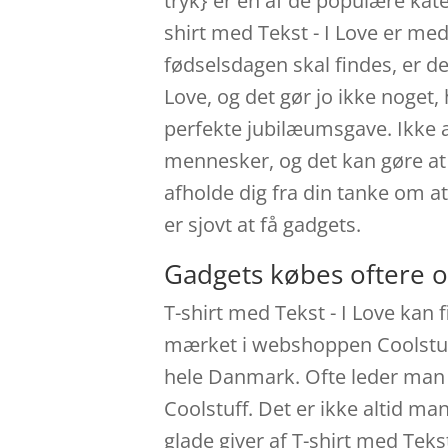
tryk} er en af de populære kate
shirt med Tekst - I Love er med
fødselsdagen skal findes, er de
Love, og det gør jo ikke noget,
perfekte jubilæumsgave. Ikke a
mennesker, og det kan gøre at 
afholde dig fra din tanke om a
er sjovt at få gadgets.
Gadgets købes oftere o
T-shirt med Tekst - I Love kan 
mærket i webshoppen Coolstuff
hele Danmark. Ofte leder man e
Coolstuff. Det er ikke altid ma
glade giver af T-shirt med Tek