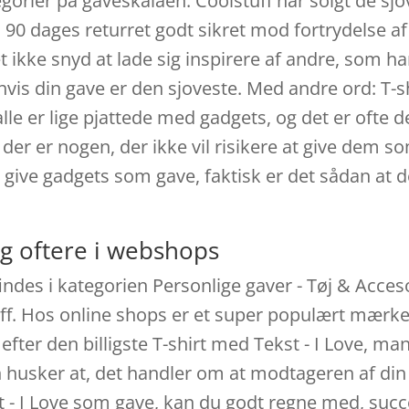
gorier på gaveskalaen. Coolstuff har solgt de sjo
 90 dages returret godt sikret mod fortrydelse af 
t ikke snyd at lade sig inspirere af andre, som ha
 hvis din gave er den sjoveste. Med andre ord: T-s
lle er lige pjattede med gadgets, og det er ofte 
der er nogen, der ikke vil risikere at give dem s
t give gadgets som gave, faktisk er det sådan at 
g oftere i webshops
findes i kategorien Personlige gaver - Tøj & Acceso
. Hos online shops er et super populært mærke i
fter den billigste T-shirt med Tekst - I Love, m
n husker at, det handler om at modtageren af din 
st - I Love som gave, kan du godt regne med, suc