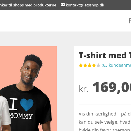
inker til shops med produkterne
kontakt@letsshop.dk
T-shirt med 
(
63
kundeanmel
Bedømt
som
4
169,0
ud af 5
baseret
kr.
på
kundebed
ømmelse
r
Vis din kærlighed – på 
kan du selv vælge, hvad d
hylde din favoritperson