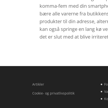
komma-fem med din smartphone e
bære alle varerne fra butikken
produkter til din adresse, alter
kan også springe en lang kø ved
det er slut med at blive irrit
Artikler
Fo
Va
Cookie- og privatlivspolitik
Ko