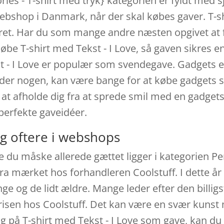
ries - T-shirt med tryk} kategorien er fyldt med 
bshop i Danmark, når der skal købes gaver. T-shi
ret. Har du som mange andre næsten opgivet at f
øbe T-shirt med Tekst - I Love, så gaven sikres e
t - I Love er populær som svendegave. Gadgets er
r der nogen, kan være bange for at købe gadgets
l at afholde dig fra at sprede smil med en gadget
perfekte gaveidéer.
g oftere i webshops
e du måske allerede gættet ligger i kategorien Pe
 fra mærket hos forhandleren Coolstuff. I dette å
ge og de lidt ældre. Mange leder efter den billigst
 prisen hos Coolstuff. Det kan være en svær kunst
lg på T-shirt med Tekst - I Love som gave, kan du