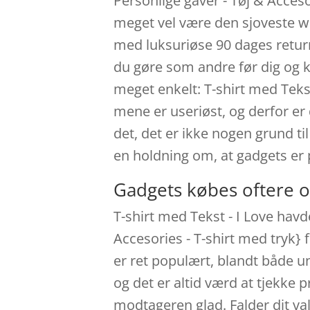
Personlige gaver - Tøj & Acceso
meget vel være den sjoveste we
med luksuriøse 90 dages retur
du gøre som andre før dig og k
meget enkelt: T-shirt med Teks
mene er useriøst, og derfor e
det, det er ikke nogen grund ti
en holdning om, at gadgets er 
Gadgets købes oftere o
T-shirt med Tekst - I Love havd
Accesories - T-shirt med tryk}
er ret populært, blandt både un
og det er altid værd at tjekke
modtageren glad. Falder dit va