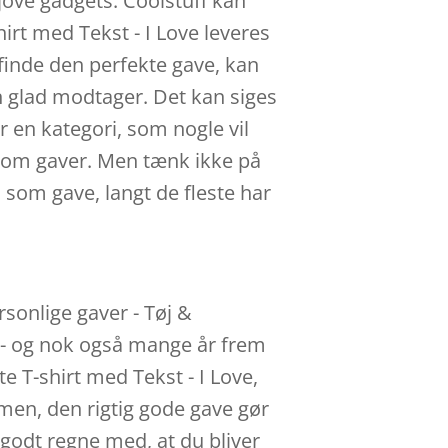
sjove gadgets. Coolstuff kan
rt med Tekst - I Love leveres
inde den perfekte gave, kan
n glad modtager. Det kan siges
 en kategori, som nogle vil
 som gaver. Men tænk ikke på
s som gave, langt de fleste har
rsonlige gaver - Tøj &
r - og nok også mange år frem
e T-shirt med Tekst - I Love,
 men, den rigtig gode gave gør
 godt regne med, at du bliver