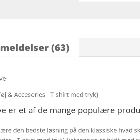
meldelser (63)
ove
Tøj & Accesories - T-shirt med tryk}
Love er et af de mange populære prod
være den bedste løsning på den klassiske hvad ska