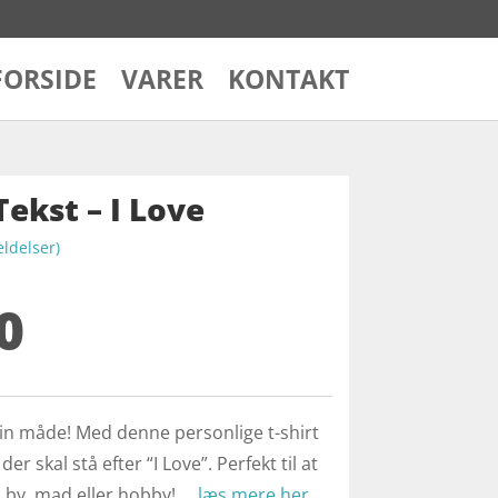
FORSIDE
VARER
KONTAKT
Tekst – I Love
delser)
0
din måde! Med denne personlige t-shirt
er skal stå efter “I Love”. Perfekt til at
, by, mad eller hobby! …
læs mere her