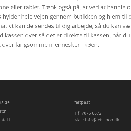
ller tablet. Tænk også på, at ved at handle onli
s hylder hele vejen gennem butikken og hjem til 
nativt kan de sendes til dig arbejde, så du kan væl
 kassen over så det er direkte til kassen, når du
eret over langsomme mennesker i køen.
rside
feltpost
rer
Tlf: 7876 8672
ntakt
Mail:
info@letsshop.dk