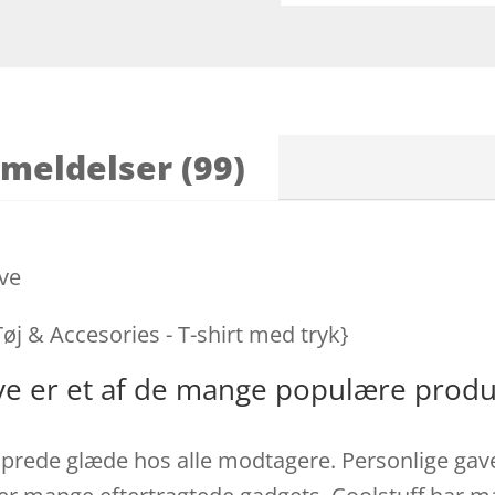
meldelser (99)
ove
Tøj & Accesories - T-shirt med tryk}
Love er et af de mange populære prod
sprede glæde hos alle modtagere. Personlige gaver