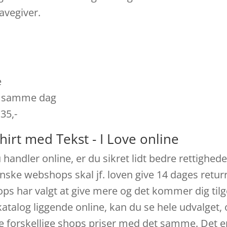
avegiver.
e
es samme dag
 35,-
hirt med Tekst - I Love online
 handler online, er du sikret lidt bedre rettighe
anske webshops skal jf. loven give 14 dages returre
ops har valgt at give mere og det kommer dig til
talog liggende online, kan du se hele udvalget, 
de forskellige shops priser med det samme. Det e