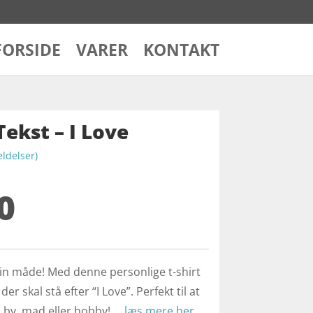
FORSIDE
VARER
KONTAKT
Tekst – I Love
delser)
0
din måde! Med denne personlige t-shirt
er skal stå efter “I Love”. Perfekt til at
, by, mad eller hobby! …
læs mere her