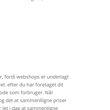
der, fordi webshops er underlagt
t. efter du har foretaget dit
gode som forbruger. Når
og det at sammenlligne priser
r let i dag at sammenligne