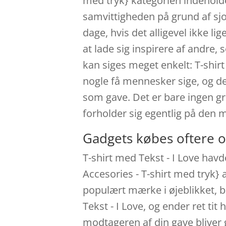
med tryk} kategorien indehold
samvittigheden på grund af sjov
dage, hvis det alligevel ikke li
at lade sig inspirere af andre,
kan siges meget enkelt: T-shirt
nogle få mennesker sige, og det
som gave. Det er bare ingen gr
forholder sig egentlig på den m
Gadgets købes oftere o
T-shirt med Tekst - I Love havd
Accesories - T-shirt med tryk}
populært mærke i øjeblikket, b
Tekst - I Love, og ender ret t
modtageren af din gave bliver g