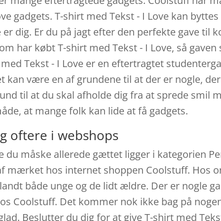
er mange eftertragtede gadgets. Coolstuff har m
e gadgets. T-shirt med Tekst - I Love kan byttes 
ge er dig. Er du på jagt efter den perfekte gave ti
 som har købt T-shirt med Tekst - I Love, så gave
 med Tekst - I Love er en eftertragtet studenterga
 kan være en af grundene til at der er nogle, der 
und til at du skal afholde dig fra at sprede smil
åde, at mange folk kan lide at få gadgets.
g oftere i webshops
e du måske allerede gættet ligger i kategorien Pe
 af mærket hos internet shoppen Coolstuff. Hos o
landt både unge og de lidt ældre. Der er nogle ga
it hos Coolstuff. Det kommer nok ikke bag på noge
lad. Beslutter du dig for at give T-shirt med Teks