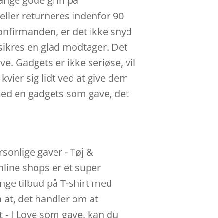
ange gode grin på
eller returneres indenfor 90
l konfirmanden, er det ikke snyd
n sikres en glad modtager. Det
ve. Gadgets er ikke seriøse, vil
kvier sig lidt ved at give dem
 med en gadgets som gave, det
rsonlige gaver - Tøj &
nline shops er et super
nge tilbud på T-shirt med
n at, det handler om at
t - I Love som gave, kan du