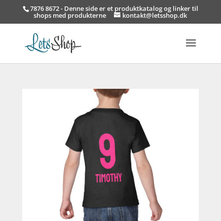
7876 8672 - Denne side er et produktkatalog og linker til
shops med produkterne
kontakt@letsshop.dk