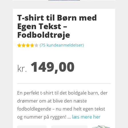
T-shirt til Børn med
Egen Tekst –
Fodboldtrøje
(
75
kundeanmeldelser)
Bedømt
som
149,00
3.8
ud af
5
kr.
baseret
på
kundebed
ømmels
er
En perfekt t-shirt til det boldgale barn, der
drømmer om at blive den næste
fodboldlegende – nu med helt egen tekst
og nummer på ryggen! …
læs mere her