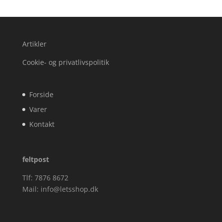
Artikler
Cookie- og privatlivspolitik
Forside
Varer
Kontakt
feltpost
Tlf: 7876 8672
Mail:
info@letsshop.dk