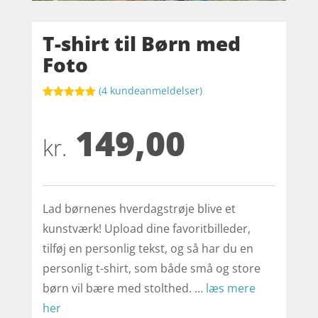
T-shirt til Børn med
Foto
(
4
kundeanmeldelser)
Bedømt
som
5
ud
149,00
af 5
baseret på
kr.
kundebedøm
melser
Lad børnenes hverdagstrøje blive et
kunstværk! Upload dine favoritbilleder,
tilføj en personlig tekst, og så har du en
personlig t-shirt, som både små og store
børn vil bære med stolthed. …
læs mere
her