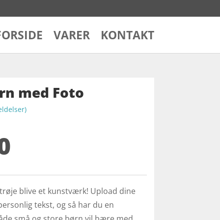
FORSIDE
VARER
KONTAKT
Børn med Foto
delser)
0
røje blive et kunstværk! Upload dine
n personlig tekst, og så har du en
både små og store børn vil bære med