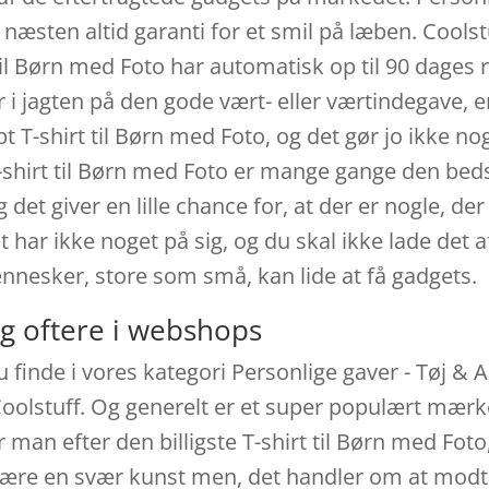
 næsten altid garanti for et smil på læben. Coolst
rt til Børn med Foto har automatisk op til 90 dages
r i jagten på den gode vært- eller værtindegave, e
t T-shirt til Børn med Foto, og det gør jo ikke no
: T-shirt til Børn med Foto er mange gange den b
g det giver en lille chance for, at der er nogle, d
har ikke noget på sig, og du skal ikke lade det a
nnesker, store som små, kan lide at få gadgets.
g oftere i webshops
u finde i vores kategori Personlige gaver - Tøj & A
stuff. Og generelt er et super populært mærke i
 man efter den billigste T-shirt til Børn med Foto,
være en svær kunst men, det handler om at modta