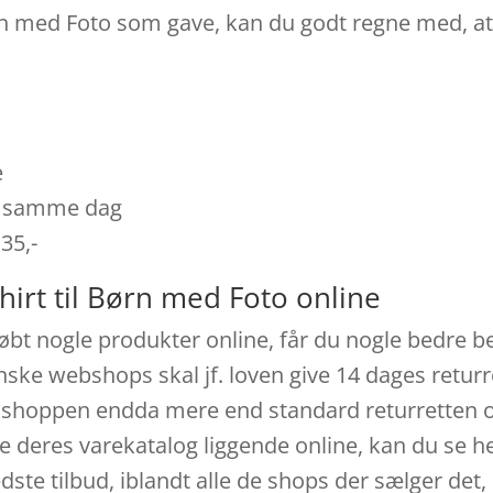
Børn med Foto som gave, kan du godt regne med, at 
e
es samme dag
 35,-
hirt til Børn med Foto online
 købt nogle produkter online, får du nogle bedre b
anske webshops skal jf. loven give 14 dages retur
ver shoppen endda mere end standard returretten
 deres varekatalog liggende online, kan du se hel
dste tilbud, iblandt alle de shops der sælger det,