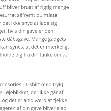
uff bliver brugt af rigtig mange
 returret såfremt du måtte
r det ikke snyd at lade sig
get, hvis din gave er den
edste dåbsgave. Mange gadgets
er kan synes, at det er mærkeligt
fholde dig fra din tanke om at
ccesories - T-shirt med tryk}
 øjeblikket, der ikke går af
 og det er altid værd at tjekke
geren af din gave bliver glad.