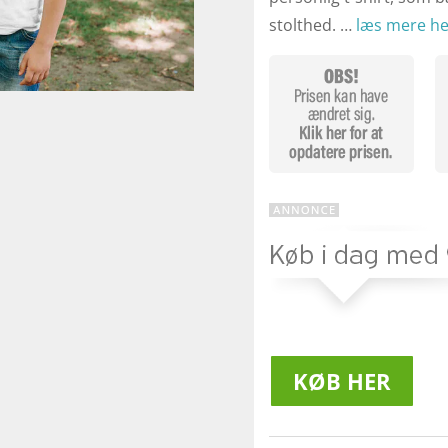
stolthed. …
læs mere he
KØB HER