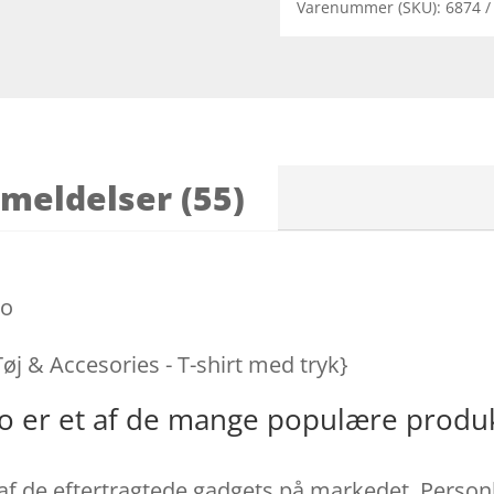
Varenummer (SKU):
6874
meldelser (55)
to
Tøj & Accesories - T-shirt med tryk}
oto er et af de mange populære produ
 af de eftertragtede gadgets på markedet. Personl