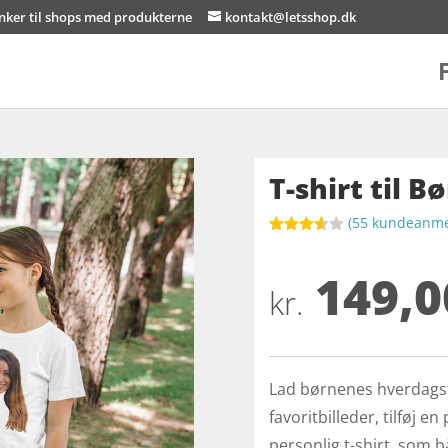
inker til shops med produkterne
kontakt@letsshop.dk
T-shirt til 
(
55
kundeanmel
Bedømt
som
149,0
3.6
ud
af 5
kr.
baseret
på
kundebed
ømmels
er
Lad børnenes hverdagst
favoritbilleder, tilføj e
personlig t-shirt, som 