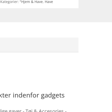
Kategorier:
"Hjem & Have
,
Have
kter indenfor gadgets
ige gaver - Tøj & Accesories -