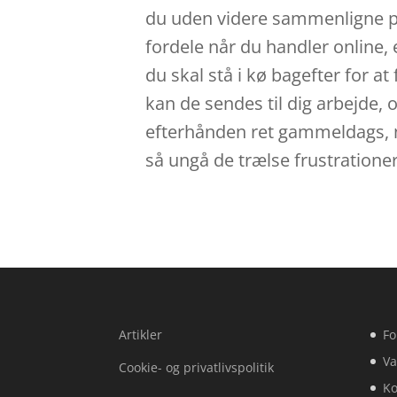
du uden videre sammenligne pr
fordele når du handler online, e
du skal stå i kø bagefter for a
kan de sendes til dig arbejde, o
efterhånden ret gammeldags, nå
så ungå de trælse frustrationer
Artikler
Fo
Va
Cookie- og privatlivspolitik
Ko