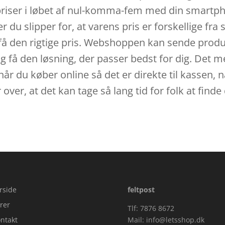
iser i løbet af nul-komma-fem med din smartphon
r du slipper for, at varens pris er forskellige fra 
t få den rigtige pris. Webshoppen kan sende produk
g få den løsning, der passer bedst for dig. Det med
r du køber online så det er direkte til kassen, 
 over, at det kan tage så lang tid for folk at find
rside
feltpost
rer
Tlf: 7876 8672
ntakt
Mail:
info@letsshop.dk