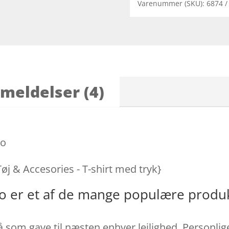
Varenummer (SKU):
6874
meldelser (4)
to
Tøj & Accesories - T-shirt med tryk}
oto er et af de mange populære produ
å som gave til næsten enhver lejlighed. Personlige