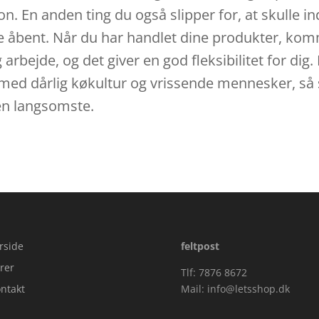
n. En anden ting du også slipper for, at skulle in
e åbent. Når du har handlet dine produkter, komm
g arbejde, og det giver en god fleksibilitet for di
 med dårlig køkultur og vrissende mennesker, så 
den langsomste.
rside
feltpost
rer
Tlf: 7876 8672
ntakt
Mail:
info@letsshop.dk