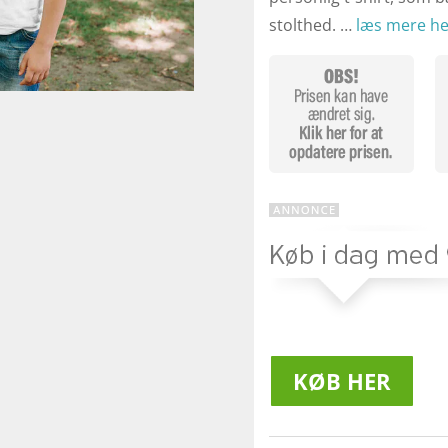
stolthed. …
læs mere he
KØB HER