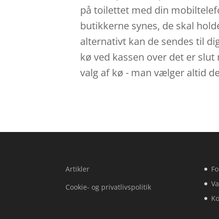
på toilettet med din mobiltelefo
butikkerne synes, de skal hold
alternativt kan de sendes til di
kø ved kassen over det er slut
valg af kø - man vælger altid 
Artikler
Fo
Va
Cookie- og privatlivspolitik
Ko