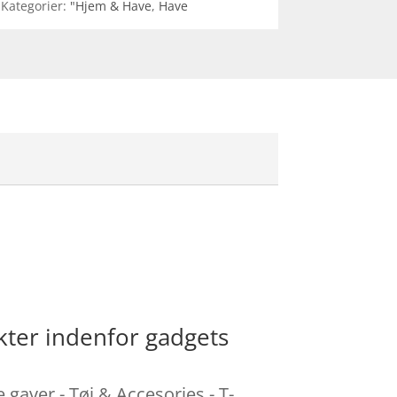
Kategorier:
"Hjem & Have
,
Have
kter indenfor gadgets
 gaver - Tøj & Accesories - T-