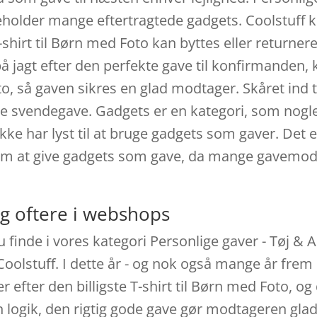
deholder mange eftertragtede gadgets. Coolstuff 
shirt til Børn med Foto kan byttes eller returner
u på jagt efter den perfekte gave til konfirmanden,
to, så gaven sikres en glad modtager. Skåret ind ti
e svendegave. Gadgets er en kategori, som nogle 
ikke har lyst til at bruge gadgets som gaver. Det e
e om at give gadgets som gave, da mange gavemodt
g oftere i webshops
u finde i vores kategori Personlige gaver - Tøj & A
Coolstuff. I dette år - og nok også mange år frem
efter den billigste T-shirt til Børn med Foto, og 
n logik, den rigtig gode gave gør modtageren glad. 