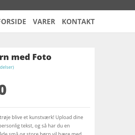
FORSIDE
VARER
KONTAKT
Børn med Foto
elser)
0
røje blive et kunstværk! Upload dine
n personlig tekst, og så har du en
både små og store børn vil bære med