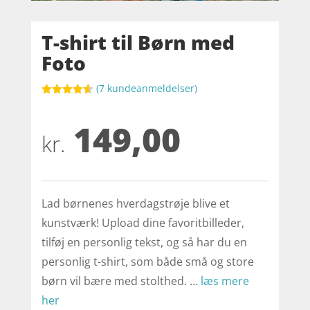
T-shirt til Børn med
Foto
(
7
kundeanmeldelser)
Bedømt
som
4.6
149,00
ud af 5
baseret på
kr.
kundebedø
mmelser
Lad børnenes hverdagstrøje blive et
kunstværk! Upload dine favoritbilleder,
tilføj en personlig tekst, og så har du en
personlig t-shirt, som både små og store
børn vil bære med stolthed. …
læs mere
her