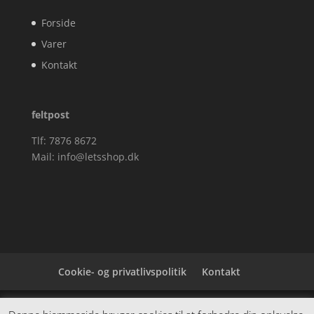
Forside
Varer
Kontakt
feltpost
Tlf: 7876 8672
Mail:
info@letsshop.dk
Cookie- og privatlivspolitik
Kontakt
Denne hjemmeside samler et bredt udvalg af