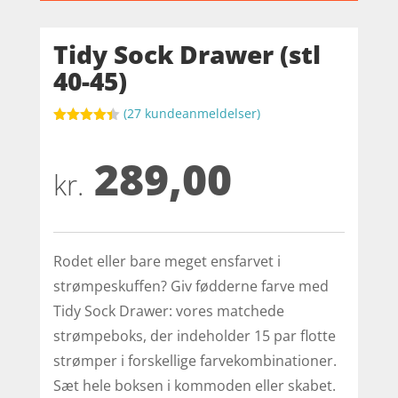
Tidy Sock Drawer (stl
40-45)
(
27
kundeanmeldelser)
Bedømt
som
4.4
289,00
ud af 5
baseret
kr.
på
kundebedø
mmelser
Rodet eller bare meget ensfarvet i
strømpeskuffen? Giv fødderne farve med
Tidy Sock Drawer: vores matchede
strømpeboks, der indeholder 15 par flotte
strømper i forskellige farvekombinationer.
Sæt hele boksen i kommoden eller skabet.