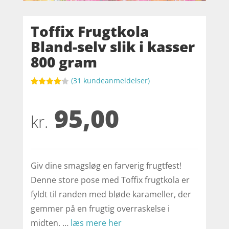
Toffix Frugtkola
Bland-selv slik i kasser
800 gram
(
31
kundeanmeldelser)
Bedømt
som
4.1
95,00
ud af 5
baseret
kr.
på
kundebedø
mmelser
Giv dine smagsløg en farverig frugtfest!
Denne store pose med Toffix frugtkola er
fyldt til randen med bløde karameller, der
gemmer på en frugtig overraskelse i
midten. …
læs mere her