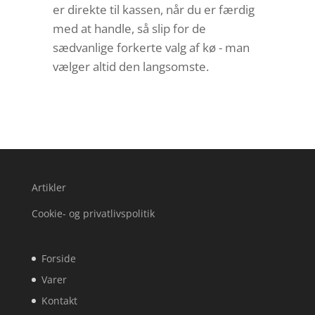
er direkte til kassen, når du er færdig
med at handle, så slip for de
sædvanlige forkerte valg af kø - man
vælger altid den langsomste.
Artikler
Cookie- og privatlivspolitik
Forside
Varer
Kontakt