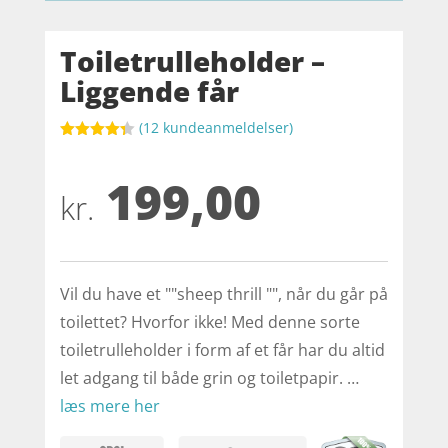
Toiletrulleholder –
Liggende får
(
12
kundeanmeldelser)
Bedømt
som
4.3
199,00
ud af 5
baseret
kr.
på
kundebedø
mmelser
Vil du have et ""sheep thrill "", når du går på
toilettet? Hvorfor ikke! Med denne sorte
toiletrulleholder i form af et får har du altid
let adgang til både grin og toiletpapir. …
læs mere her