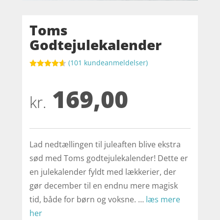
Toms
Godtejulekalender
(
101
kundeanmeldelser)
Bedømt
som
4.6
169,00
ud af 5
baseret på
kr.
kundebedø
mmelser
Lad nedtællingen til juleaften blive ekstra
sød med Toms godtejulekalender! Dette er
en julekalender fyldt med lækkerier, der
gør december til en endnu mere magisk
tid, både for børn og voksne. …
læs mere
her