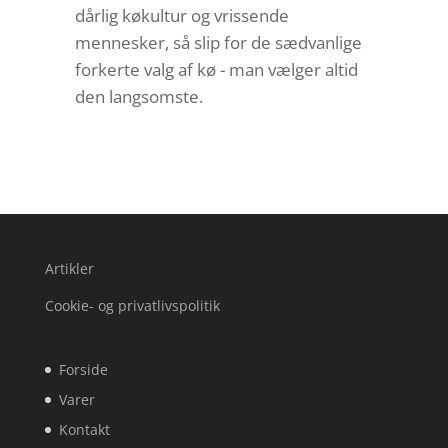
dårlig køkultur og vrissende
mennesker, så slip for de sædvanlige
forkerte valg af kø - man vælger altid
den langsomste.
Artikler
Cookie- og privatlivspolitik
Forside
Varer
Kontakt