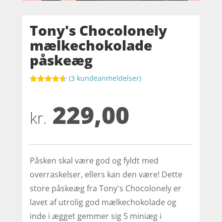
Tony's Chocolonely
mælkechokolade
påskeæg
(
3
kundeanmeldelser)
Bedømt
som
4.5
229,00
ud af 5
baseret
kr.
på
kundebedø
mmelser
Påsken skal være god og fyldt med
overraskelser, ellers kan den være! Dette
store påskeæg fra Tony's Chocolonely er
lavet af utrolig god mælkechokolade og
inde i ægget gemmer sig 5 miniæg i