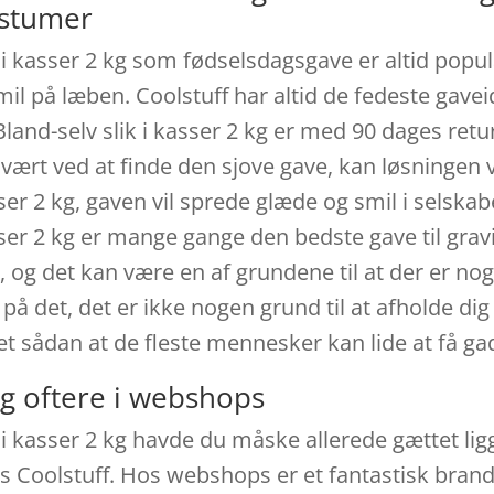
ostumer
k i kasser 2 kg som fødselsdagsgave er altid populæ
smil på læben. Coolstuff har altid de fedeste gave
 Bland-selv slik i kasser 2 kg er med 90 dages ret
svært ved at finde den sjove gave, kan løsningen v
sser 2 kg, gaven vil sprede glæde og smil i selskabe
asser 2 kg er mange gange den bedste gave til grav
 og det kan være en af grundene til at der er nog
 det, det er ikke nogen grund til at afholde dig
et sådan at de fleste mennesker kan lide at få ga
g oftere i webshops
k i kasser 2 kg havde du måske allerede gættet ligge
 Coolstuff. Hos webshops er et fantastisk brand,