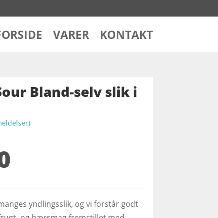
FORSIDE
VARER
KONTAKT
Sour Bland-selv slik i
ldelser)
0
 manges yndlingsslik, og vi forstår godt
 frugt- og bærsmag fremstillet med