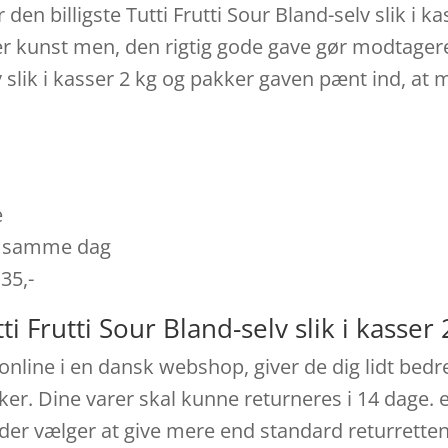
 den billigste Tutti Frutti Sour Bland-selv slik i k
r kunst men, den rigtig gode gave gør modtageren
lv slik i kasser 2 kg og pakker gaven pænt ind, at
e
es samme dag
 35,-
i Frutti Sour Bland-selv slik i kasser 
nline i en dansk webshop, giver de dig lidt bedr
kker. Dine varer skal kunne returneres i 14 dage. 
 der vælger at give mere end standard returrette