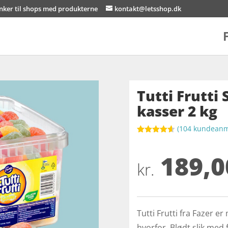
inker til shops med produkterne
kontakt@letsshop.dk
Tutti Frutti 
kasser 2 kg
(
104
kundeanme
Bedømt
som
4.6
189,0
ud af 5
baseret på
kr.
kundebedø
mmelser
Tutti Frutti fra Fazer er
hvorfor. Blødt slik med