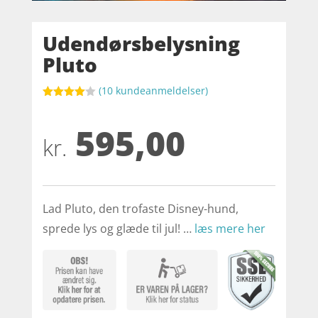
Udendørsbelysning
Pluto
(
10
kundeanmeldelser)
Bedømt
som
4
595,00
ud af 5
baseret
kr.
på
kundebed
ømmelse
r
Lad Pluto, den trofaste Disney-hund,
sprede lys og glæde til jul! …
læs mere her