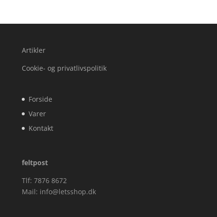
Artikler
Cookie- og privatlivspolitik
Forside
Varer
Kontakt
feltpost
Tlf: 7876 8672
Mail:
info@letsshop.dk