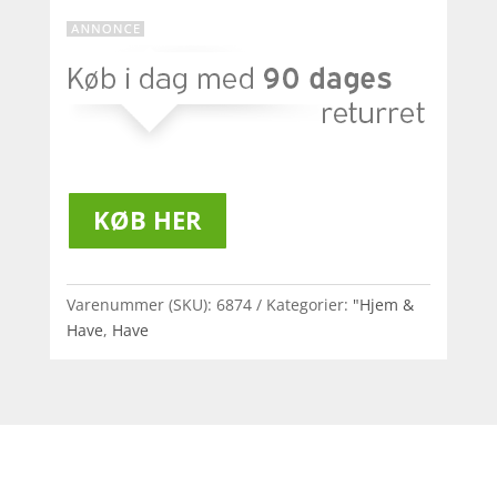
KØB HER
Varenummer (SKU):
6874
Kategorier:
"Hjem &
Have
,
Have