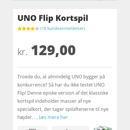
UNO Flip Kortspil
(
18
kundeanmeldelser)
Bedømt
som
4
129,00
ud af 5
baseret
kr.
på
kundebed
ømmelse
r
Troede du, at almindelig UNO bygger på
konkurrence? Så har du ikke testet UNO
Flip! Denne episke version af det klassiske
kortspil indeholder masser af nye
specialkort, der tager spilaftenerne til nye
højder. …
læs mere her