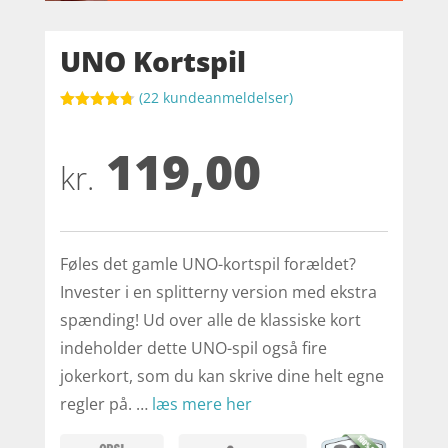
UNO Kortspil
(
22
kundeanmeldelser)
Bedømt
som
4.7
119,00
ud af 5
baseret på
kr.
kundebedø
mmelser
Føles det gamle UNO-kortspil forældet?
Invester i en splitterny version med ekstra
spænding! Ud over alle de klassiske kort
indeholder dette UNO-spil også fire
jokerkort, som du kan skrive dine helt egne
regler på. …
læs mere her