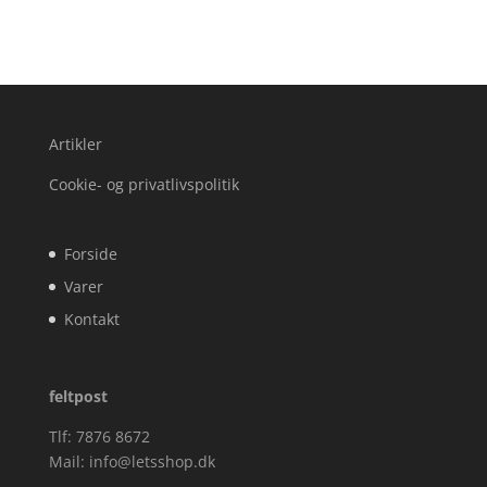
Artikler
Cookie- og privatlivspolitik
Forside
Varer
Kontakt
feltpost
Tlf: 7876 8672
Mail:
info@letsshop.dk