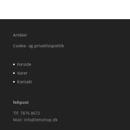
Artikler
Cookie- og privatlivspolitik
Forside
Varer
Kontakt
feltpost
Tlf: 7876 8672
Mail:
info@letsshop.dk