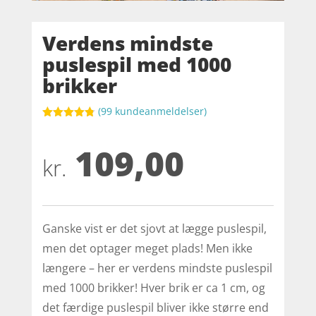
Verdens mindste
puslespil med 1000
brikker
(
99
kundeanmeldelser)
Bedømt
som
4.8
109,00
ud af 5
baseret på
kr.
kundebedøm
melser
Ganske vist er det sjovt at lægge puslespil,
men det optager meget plads! Men ikke
længere – her er verdens mindste puslespil
med 1000 brikker! Hver brik er ca 1 cm, og
det færdige puslespil bliver ikke større end