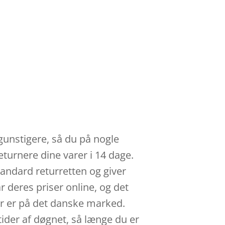
 gunstigere, så du på nogle
eturnere dine varer i 14 dage.
tandard returretten og giver
r deres priser online, og det
er er på det danske marked.
tider af døgnet, så længe du er