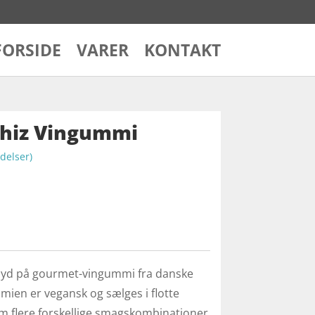
FORSIDE
VARER
KONTAKT
hiz Vingummi
elser)
 byd på gourmet-vingummi fra danske
ien er vegansk og sælges i flotte
m flere forskellige smagskombinationer