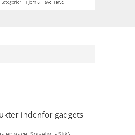
Kategorier:
"Hjem & Have
,
Have
ukter indenfor gadgets
en gave. Spiseligt - Slik}