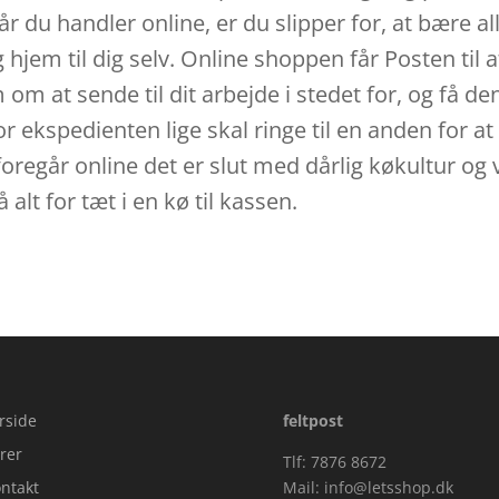
år du handler online, er du slipper for, at bære a
jem til dig selv. Online shoppen får Posten til at 
om at sende til dit arbejde i stedet for, og få de
or ekspedienten lige skal ringe til en anden for at
n foregår online det er slut med dårlig køkultur o
alt for tæt i en kø til kassen.
rside
feltpost
rer
Tlf: 7876 8672
ntakt
Mail:
info@letsshop.dk