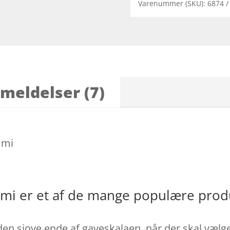
Varenummer (SKU):
6874
meldelser (7)
mmi
mi er et af de mange populære prod
n sjove ende af gaveskalaen, når der skal vælges 