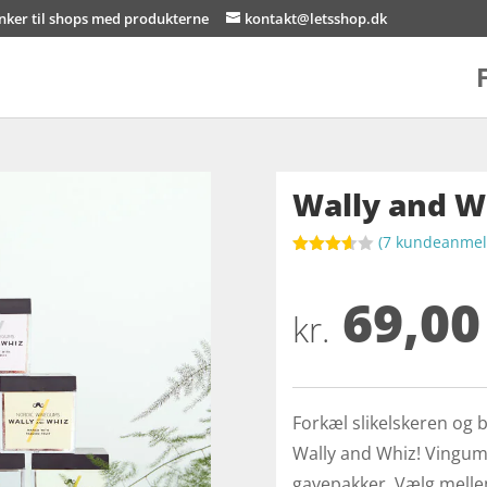
inker til shops med produkterne
kontakt@letsshop.dk
Wally and W
(
7
kundeanmeld
Bedømt
som
69,00
3.6
ud
af 5
kr.
baseret
på
kundebed
ømmels
er
Forkæl slikelskeren og
Wally and Whiz! Vingumm
gavepakker. Vælg melle