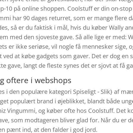
op-10 på online shoppen. Coolstuff er din on-sto
mmi har 90 dages returret, som er mange flere d
ndes, så er du faktisk i mål, hvis du køber Wally
dem med den sjoveste gave. Så alle lige er med:
 er ikke seriøse, vil nogle få mennesker sige, og 
lidt ved at købe gadgets som gaver. Det er dog en 
te gave, langt de fleste synes det er sjovt at få g
g oftere i webshops
 i den populære kategori Spiseligt - Slik} af mæ
eget populært brand i øjeblikket, blandt både ung
 Whiz Vingummi, og køber ofte hos Coolstuff. Det
gave, som modtageren bliver glad for. Når du er d
pænt ind, at den falder i god jord.