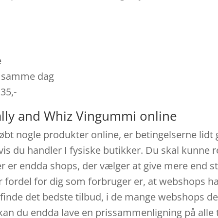
e
es samme dag
 35,-
ally and Whiz Vingummi online
 købt nogle produkter online, er betingelserne lidt
vis du handler I fysiske butikker. Du skal kunne r
der er endda shops, der vælger at give mere end s
 fordel for dig som forbruger er, at webshops ha
n finde det bedste tilbud, i de mange webshops d
, kan du endda lave en prissammenligning på alle 