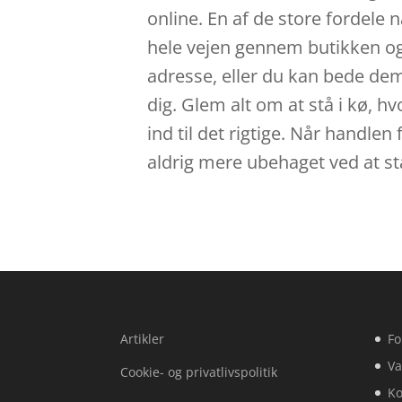
online. En af de store fordele n
hele vejen gennem butikken og h
adresse, eller du kan bede dem 
dig. Glem alt om at stå i kø, hv
ind til det rigtige. Når handle
aldrig mere ubehaget ved at stå 
Artikler
Fo
Va
Cookie- og privatlivspolitik
Ko