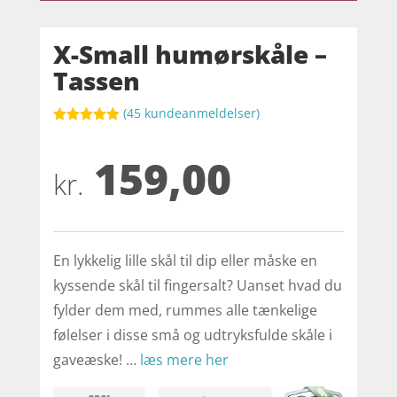
X-Small humørskåle –
Tassen
(
45
kundeanmeldelser)
Bedømt
som
4.9
159,00
ud af 5
baseret på
kr.
kundebedøm
melser
En lykkelig lille skål til dip eller måske en
kyssende skål til fingersalt? Uanset hvad du
fylder dem med, rummes alle tænkelige
følelser i disse små og udtryksfulde skåle i
gaveæske! …
læs mere her