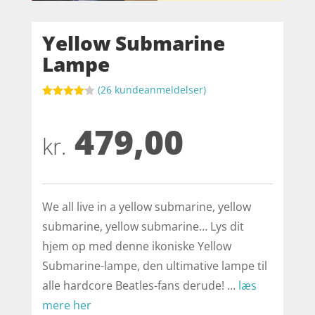
Yellow Submarine
Lampe
(
26
kundeanmeldelser)
Bedømt
som
4.1
479,00
ud af 5
baseret
kr.
på
kundebedø
mmelser
We all live in a yellow submarine, yellow
submarine, yellow submarine… Lys dit
hjem op med denne ikoniske Yellow
Submarine-lampe, den ultimative lampe til
alle hardcore Beatles-fans derude! …
læs
mere her