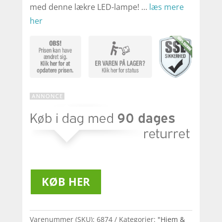
med denne lækre LED-lampe! …
læs mere
her
KØB HER
Varenummer (SKU):
6874
Kategorier:
"Hjem &