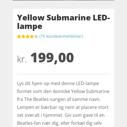
Yellow Submarine LED-
lampe
(
75
kundeanmeldelser)
Bedømt
som
4.1
199,00
ud af 5
baseret
kr.
på
kundebedø
mmelser
Lys dit hjem op med denne LED-lampe
formet som den ikoniske Yellow Submarine
fra The Beatles-sangen af samme navn.
Lampen er bærbar og nem at placere stort
set overalt i hjemmet. Giv som gave til en
Beatles-fan nær dig, eller forkæl dig selv