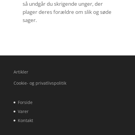
så undgår du skrigende unger, der
plager deres forældre om slik og søde
sager.
Artikler
Cookie- og privatlivspolitik
Forside
Varer
Kontakt