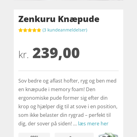
Zenkuru Knæpude
(
3
kundeanmeldelser)
Bedømt
som
5
ud
239,00
af 5
baseret på
kr.
kundebedøm
melser
Sov bedre og aflast hofter, ryg og ben med
en knæpude i memory foam! Den
ergonomiske pude former sig efter din
krop og hjælper dig til at sove i en position,
som ikke belaster din rygrad – perfekt til
dig, der sover på siden! …
læs mere her