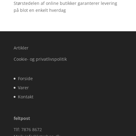
Størstedelen af online butikker garanterer levering
på blot en enkelt hverdag
Artikler
Cookie- og privatlivspolitik
Forside
Varer
Kontakt
feltpost
Tlf: 7876 8672