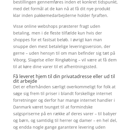
bestillingen gennemføres inden et konkret tidspunkt,
med det formål at de kan nå at få dit nye produkt
klar inden pakkemedarbejderne holder fyraften.
Visse online webshops præsterer fragt uden
betaling, men i de fleste tilfælde kun hvis der
shoppes for et fastsat beløb. I øvrigt kan man
snuppe den mest betalelige leveringsversion, der
gerne – uden hensyn til om man befinder sig tæt på
Viborg, Slagelse eller Ringkøbing – vil være at få dem
til at køre dine varer til et afhentningssted.
Få leveret hjem til din privatadresse eller ud til
dit arbejde
Det er efterhånden særligt overkommeligt for folk at
søge sig frem til priser i blandt forskellige internet
forretninger og derfor har mange internet handler i
Danmark været tvunget til at formindske
salgspriserne på en række af deres varer – til babyer
og børn, og samtidig til herrer og damer – en hel del,
og endda nogle gange garantere levering uden