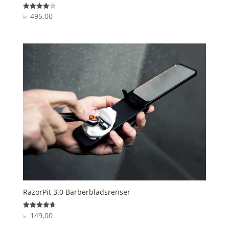
495,00
Vurderet
kr.
4
ud af 5
RazorPit 3.0 Barberbladsrenser
149,00
Vurderet
kr.
4.7
ud af 5