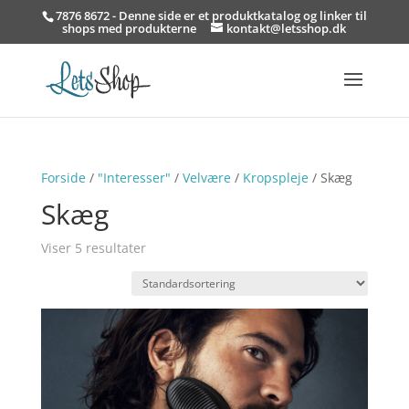
7876 8672 - Denne side er et produktkatalog og linker til
shops med produkterne
kontakt@letsshop.dk
Forside
/
"Interesser"
/
Velvære
/
Kropspleje
/ Skæg
Skæg
Viser 5 resultater