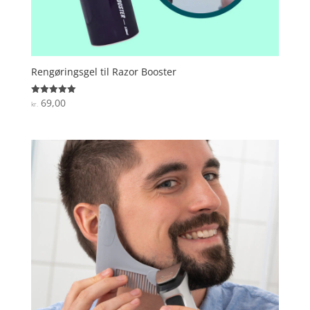
Rengøringsgel til Razor Booster
69,00
Vurderet
kr.
5
ud af 5