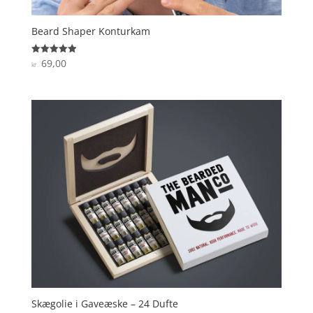
Beard Shaper Konturkam
69,00
Vurderet
kr.
5
ud af 5
Skægolie i Gaveæske – 24 Dufte