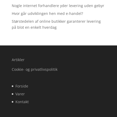
Nogle internet forhandlere yder levering uden gebyr
Hvor går udviklingen hen med e-handel?
Størstedelen af online butikker garanterer levering
på blot en enkelt hverdag
Artikler
Cookie- og privatlivspolitik
Forside
Varer
Kontakt