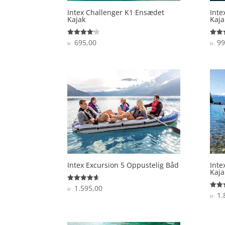
Intex Challenger K1 Ensædet
Inte
Kajak
Kaja
695,00
99
Vurderet
Vurde
kr.
kr.
4.1
4.4
ud af 5
ud af
Intex Excursion 5 Oppustelig Båd
Inte
Kaja
1.595,00
Vurderet
kr.
4.6
1.
Vurde
kr.
ud af 5
4.6
ud af