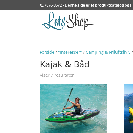
7876 8672 - Denne side er et produktkatalog og l
Forside
/
"Interesser"
/
Camping & Friluftsliv",
/
Kajak & Båd
Viser 7 resultater