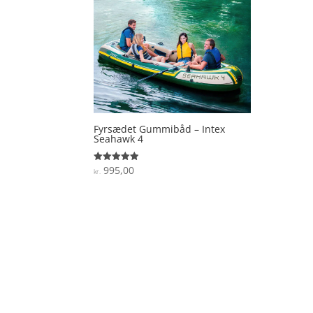
Fyrsædet Gummibåd – Intex
Seahawk 4
995,00
Vurderet
kr.
4.9
ud af 5