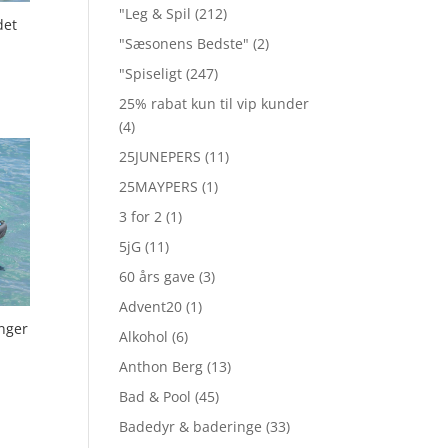
"Leg & Spil
(212)
det
"Sæsonens Bedste"
(2)
"Spiseligt
(247)
25% rabat kun til vip kunder
(4)
25JUNEPERS
(11)
25MAYPERS
(1)
3 for 2
(1)
5jG
(11)
60 års gave
(3)
Advent20
(1)
nger
Alkohol
(6)
Anthon Berg
(13)
Bad & Pool
(45)
Badedyr & baderinge
(33)