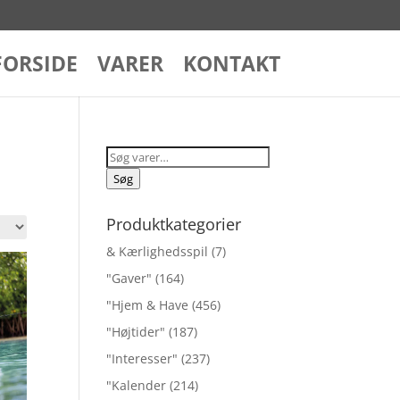
FORSIDE
VARER
KONTAKT
Søg
efter:
Søg
Produktkategorier
& Kærlighedsspil
(7)
"Gaver"
(164)
"Hjem & Have
(456)
"Højtider"
(187)
"Interesser"
(237)
"Kalender
(214)