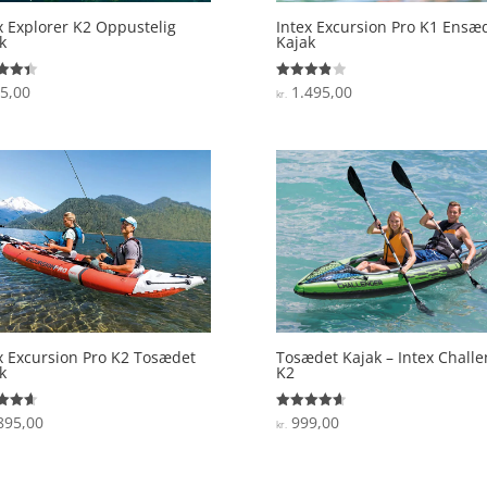
x Explorer K2 Oppustelig
Intex Excursion Pro K1 Ensæ
k
Kajak
5,00
1.495,00
ret
Vurderet
kr.
3.9
 5
ud af 5
x Excursion Pro K2 Tosædet
Tosædet Kajak – Intex Challe
k
K2
895,00
999,00
ret
Vurderet
kr.
4.7
 5
ud af 5