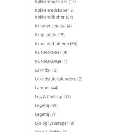
Køkkenmaskiner
(17)
Køkkenredskaber &
Køkkentilbehør
(54)
Kreativt Legetøj
(4)
Kropspleje
(15)
Krus med billede
(66)
KUNFORDIG1
(9)
KUNFORDIG8
(1)
Lakrids
(13)
Lakridsjulekalendere
(7)
Lamper
(44)
Leg & Puslespil
(7)
Legetøj
(59)
Legetøj
(7)
Lys og lysestager
(8)
Mad & Drikke
(4)