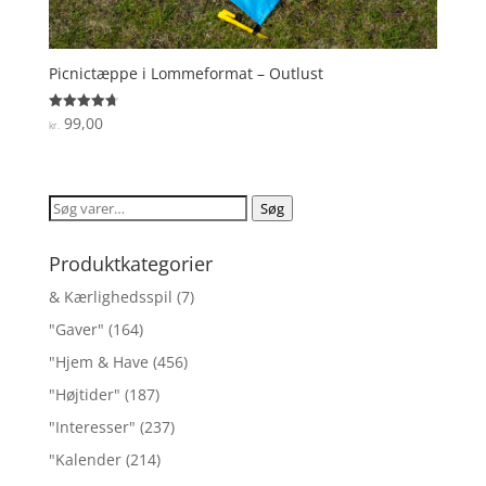
Picnictæppe i Lommeformat – Outlust
99,00
Vurderet
kr.
4.7
ud af 5
Søg
Søg
efter:
Produktkategorier
& Kærlighedsspil
(7)
"Gaver"
(164)
"Hjem & Have
(456)
"Højtider"
(187)
"Interesser"
(237)
"Kalender
(214)