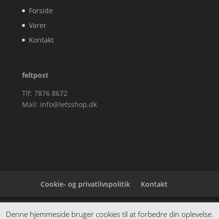
Forside
Varer
Kontakt
feltpost
Tlf: 7876 8672
Mail:
info@letsshop.dk
Cookie- og privatlivspolitik
Kontakt
Denne hjemmeside samler et bredt udvalg af
Denne hjemmeside bruger cookies til at forbedre din oplevelse.