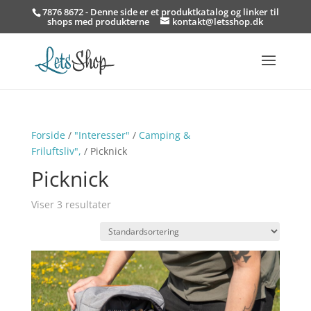
7876 8672 - Denne side er et produktkatalog og linker til
shops med produkterne
kontakt@letsshop.dk
Forside
/
"Interesser"
/
Camping &
Friluftsliv",
/ Picknick
Picknick
Viser 3 resultater