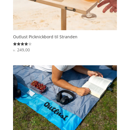
Outlust Picknickbord til Stranden
249,00
Vurderet
kr.
4
ud af 5