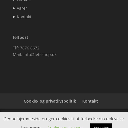
Varer
Kontakt
feltpost
Tlf: 7876 8672
Mail:
info@letsshop.dk
Cookie- og privatlivspolitik
Kontakt
Denne hjemmeside samler et bredt udvalg af
Denne hjemmeside bruger cookies til at forbedre din oplevelse.
spændende varer. Siden er et affiiliatesite, og nogle
Læs mere
Cookie indstillinger
Accepter