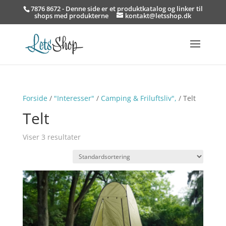
7876 8672 - Denne side er et produktkatalog og linker til
shops med produkterne
kontakt@letsshop.dk
Forside
/
"Interesser"
/
Camping & Friluftsliv",
/ Telt
Telt
Viser 3 resultater