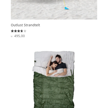
Outlust Strandtelt
495,00
Vurderet
kr.
3.7
ud af 5