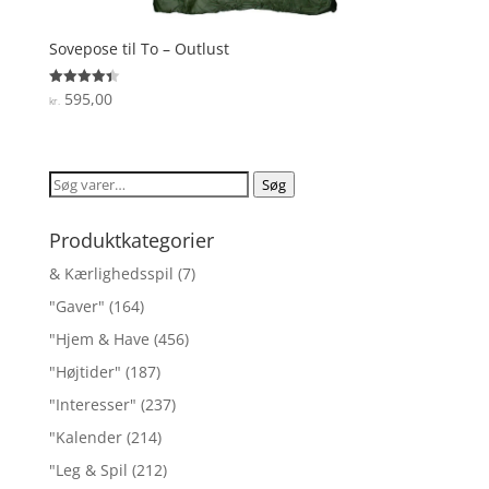
Sovepose til To – Outlust
595,00
Vurderet
kr.
4.4
ud af 5
Søg
Søg
efter:
Produktkategorier
& Kærlighedsspil
(7)
"Gaver"
(164)
"Hjem & Have
(456)
"Højtider"
(187)
"Interesser"
(237)
"Kalender
(214)
"Leg & Spil
(212)