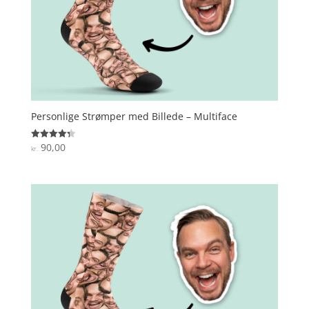
Personlige Strømper med Billede – Multiface
90,00
Vurderet
kr.
4.3
ud af 5