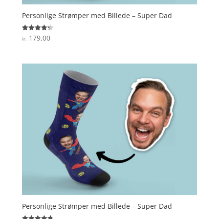
Personlige Strømper med Billede – Super Dad
179,00
Vurderet
kr.
4.3
ud af 5
Personlige Strømper med Billede – Super Dad