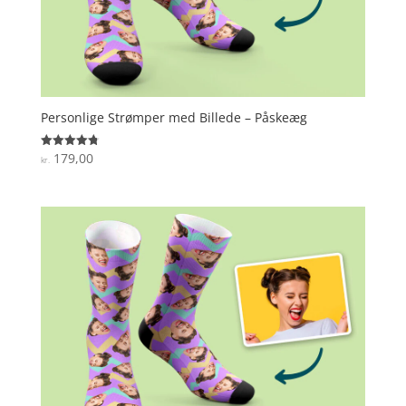
Personlige Strømper med Billede – Påskeæg
179,00
Vurderet
kr.
4.8
ud af 5