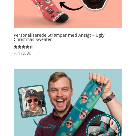
Personaliserede Strømper med Ansigt – Ugly
Christmas Sweater
179,00
Vurderet
kr.
4.5
ud af 5