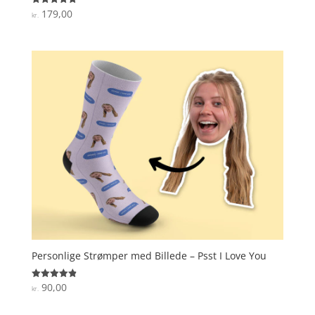
179,00
Vurderet
kr.
4.8
ud af 5
Personlige Strømper med Billede – Psst I Love You
90,00
Vurderet
kr.
4.9
ud af 5