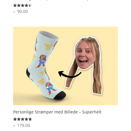
90,00
Vurderet
kr.
4.4
ud af 5
Personlige Strømper med Billede – Superhelt
179,00
Vurderet
kr.
4.8