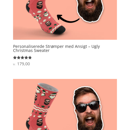
Personaliserede Strømper med Ansigt – Ugly
Christmas Sweater
179,00
Vurderet
kr.
4.9
ud af 5