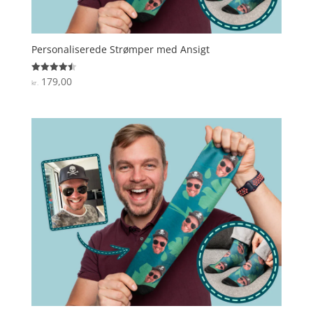
Personaliserede Strømper med Ansigt
179,00
Vurderet
kr.
4.5
ud af 5