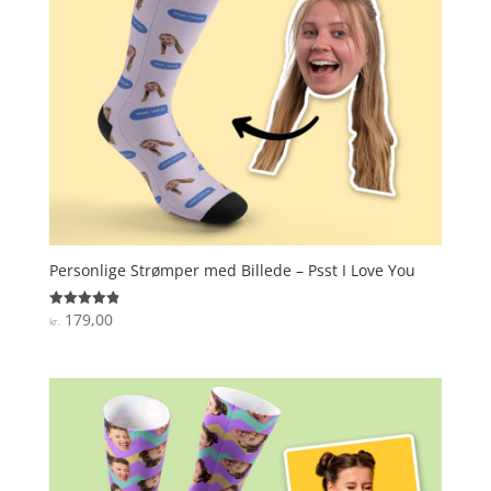
Personlige Strømper med Billede – Psst I Love You
179,00
Vurderet
kr.
4.9
ud af 5