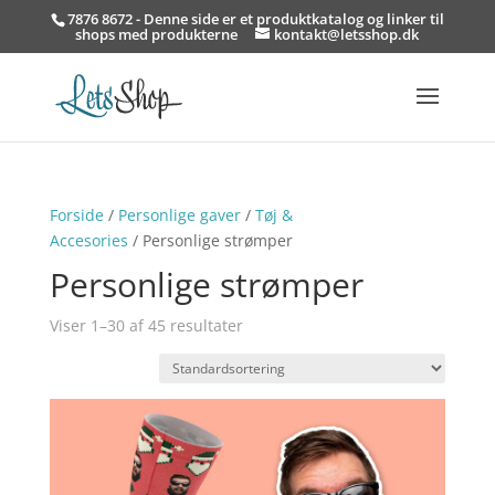
7876 8672 - Denne side er et produktkatalog og linker til
shops med produkterne
kontakt@letsshop.dk
Forside
/
Personlige gaver
/
Tøj &
Accesories
/ Personlige strømper
Personlige strømper
Viser 1–30 af 45 resultater