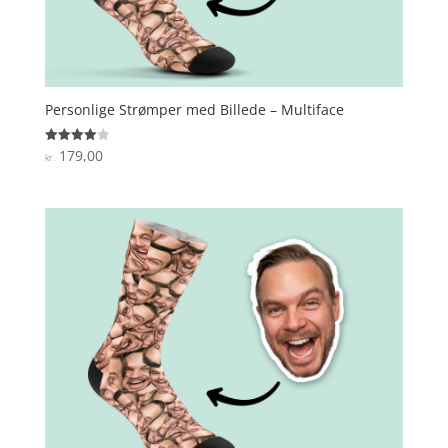
Personlige Strømper med Billede – Multiface
179,00
Vurderet
kr.
4
ud af 5