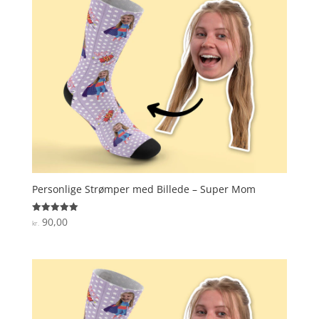
Personlige Strømper med Billede – Super Mom
90,00
Vurderet
kr.
5
ud af 5