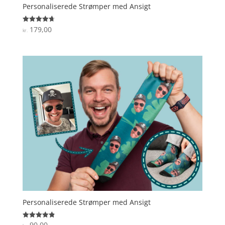
Personaliserede Strømper med Ansigt
179,00
Vurderet
kr.
4.7
ud af 5
Personaliserede Strømper med Ansigt
90,00
Vurderet