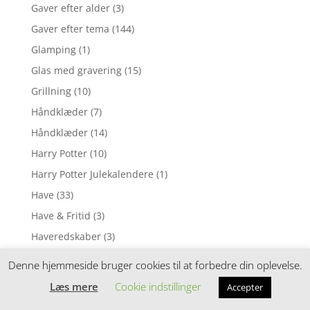
Gaver efter alder
(3)
Gaver efter tema
(144)
Glamping
(1)
Glas med gravering
(15)
Grillning
(10)
Håndklæder
(7)
Håndklæder
(14)
Harry Potter
(10)
Harry Potter Julekalendere
(1)
Have
(33)
Have & Fritid
(3)
Haveredskaber
(3)
Hængekøjer
(4)
Denne hjemmeside bruger cookies til at forbedre din oplevelse.
hilsener
(47)
Læs mere
Cookie indstillinger
Accepter
Hjem & Køkken
(151)