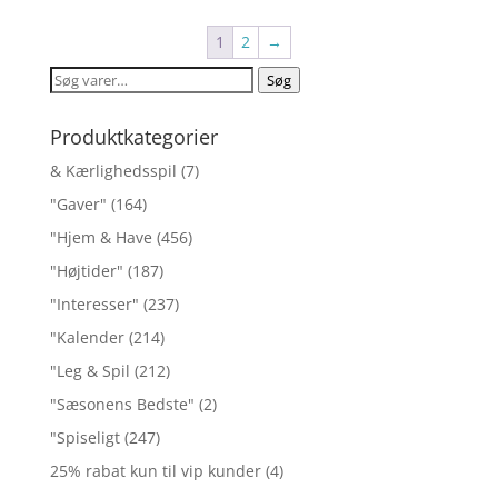
1
2
→
Søg
Søg
efter:
Produktkategorier
& Kærlighedsspil
(7)
"Gaver"
(164)
"Hjem & Have
(456)
"Højtider"
(187)
"Interesser"
(237)
"Kalender
(214)
"Leg & Spil
(212)
"Sæsonens Bedste"
(2)
"Spiseligt
(247)
25% rabat kun til vip kunder
(4)