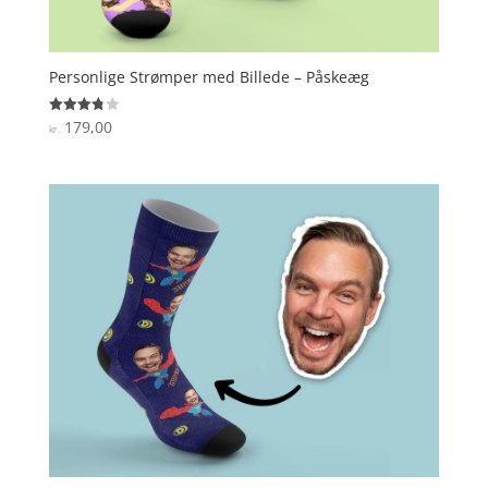
Personlige Strømper med Billede – Påskeæg
179,00
Vurderet
kr.
3.8
ud af 5