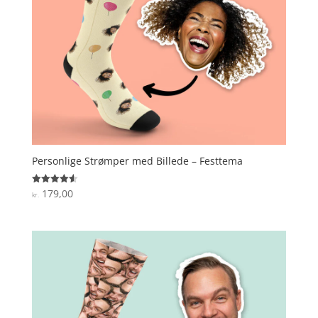
Personlige Strømper med Billede – Festtema
179,00
Vurderet
kr.
4.6
ud af 5