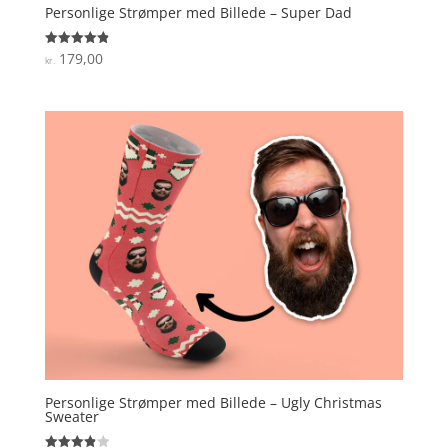
Personlige Strømper med Billede – Super Dad
179,00
Vurderet
kr.
4.9
ud af 5
Personlige Strømper med Billede – Ugly Christmas
Sweater