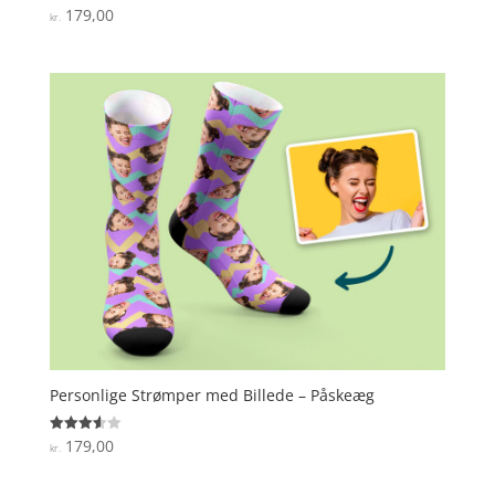
179,00
Vurderet
kr.
3.9
ud af 5
Personlige Strømper med Billede – Påskeæg
179,00
Vurderet
kr.
3.6
ud af 5