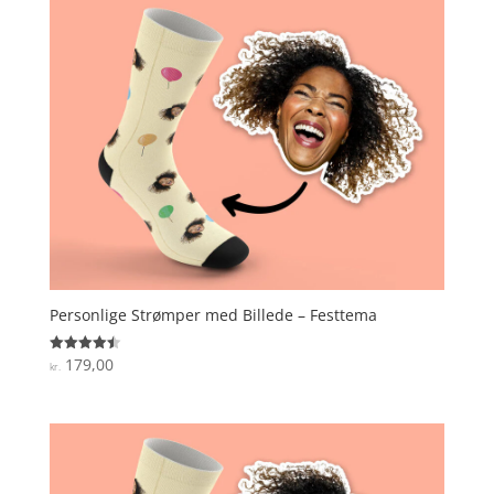
Personlige Strømper med Billede – Festtema
179,00
Vurderet
kr.
4.5
ud af 5