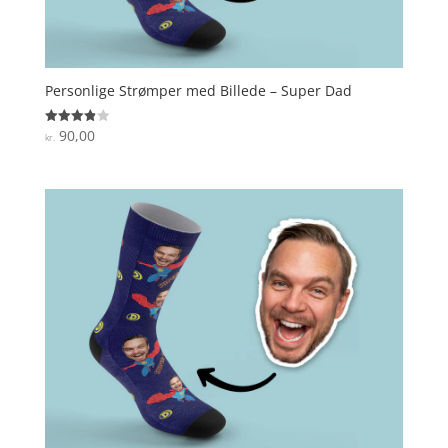
Personlige Strømper med Billede – Super Dad
90,00
Vurderet
kr.
3.9
ud af 5