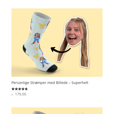
ud af 5
Personlige Strømper med Billede – Superhelt
179,00
Vurderet
kr.
4.8
ud af 5