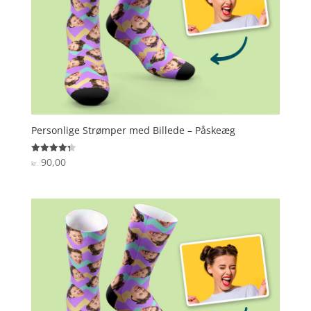
Personlige Strømper med Billede – Påskeæg
90,00
Vurderet
kr.
4.3
ud af 5