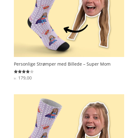
Personlige Strømper med Billede – Super Mom
179,00
Vurderet
kr.
3.9
ud af 5