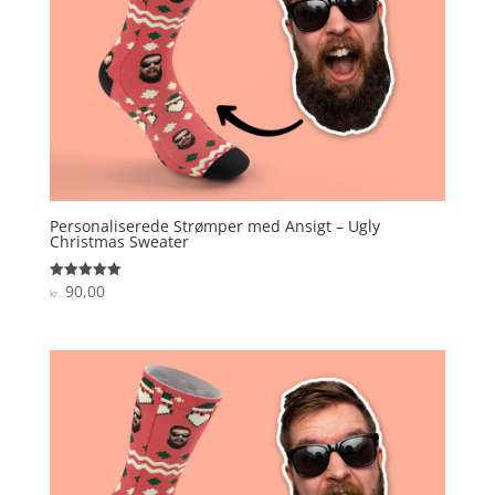
Personaliserede Strømper med Ansigt – Ugly
Christmas Sweater
90,00
Vurderet
kr.
5
ud af 5