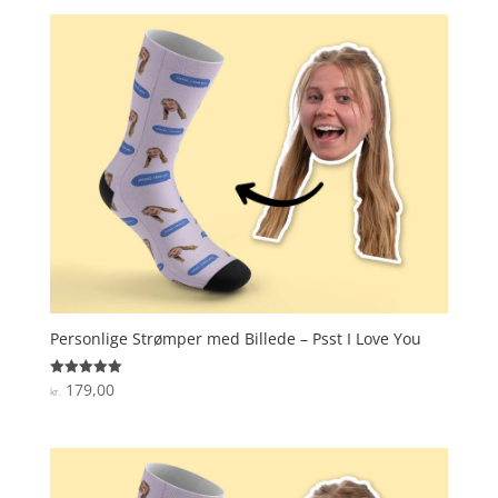
Personlige Strømper med Billede – Psst I Love You
179,00
Vurderet
kr.
5
ud af 5