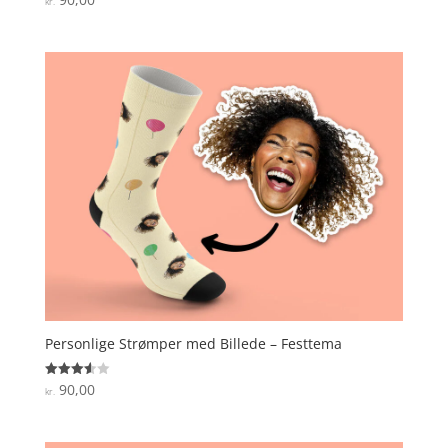
kr.
4.9
ud af 5
Personlige Strømper med Billede – Festtema
90,00
Vurderet
kr.
3.6
ud af 5