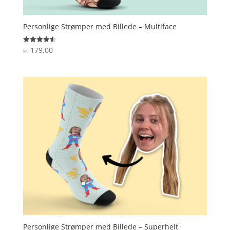
Personlige Strømper med Billede – Multiface
179,00
Vurderet
kr.
4.5
ud af 5
Personlige Strømper med Billede – Superhelt