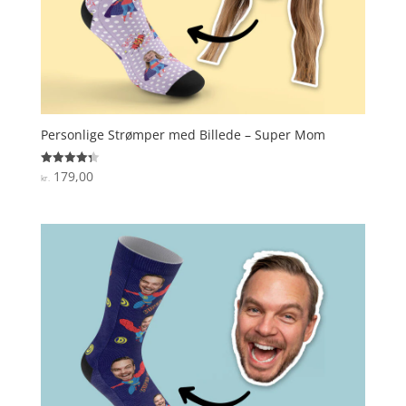
Personlige Strømper med Billede – Super Mom
179,00
Vurderet
kr.
4.3
ud af 5