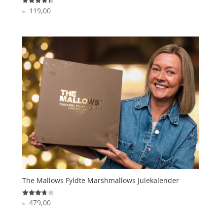
119,00
Vurderet
kr.
4.4
ud af 5
The Mallows Fyldte Marshmallows Julekalender
479,00
Vurderet
kr.
3.7
ud af 5