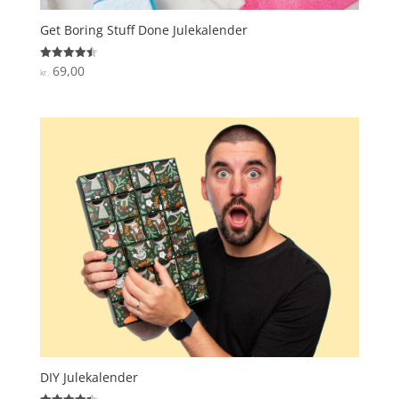
Get Boring Stuff Done Julekalender
69,00
Vurderet
kr.
4.5
ud af 5
DIY Julekalender