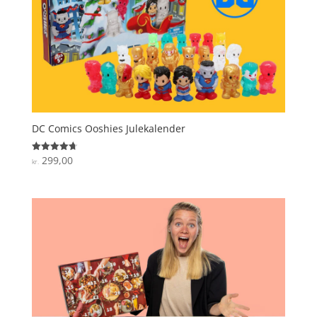
DC Comics Ooshies Julekalender
299,00
Vurderet
kr.
4.7
ud af 5