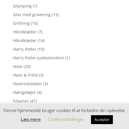
Glamping
(1)
Glas med gravering
(15)
Grillning
(10)
Håndklæder
(7)
Håndklæder
(14)
Harry Potter
(10)
Harry Potter Julekalendere
(1)
Have
(33)
Have & Fritid
(3)
Haveredskaber
(3)
Hængekøjer
(4)
hilsener
(47)
Hjem & Køkken
(151)
Denne hjemmeside bruger cookies til at forbedre din oplevelse.
Højtalere & Headset
(1)
Læs mere
Cookie indstillinger
Accepter
Hund
(3)