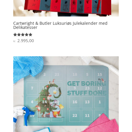
Cartwright & Butler Luksuriøs Julekalender med
Delikatesser
2.995,00
Vurderet
kr.
5
ud af 5