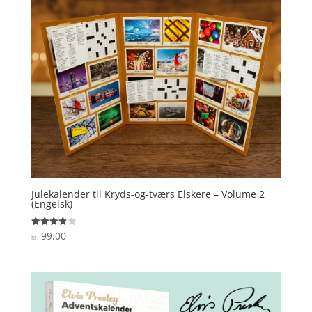
Julekalender til Kryds-og-tværs Elskere – Volume 2
(Engelsk)
99,00
Vurderet
kr.
3.9
ud af 5