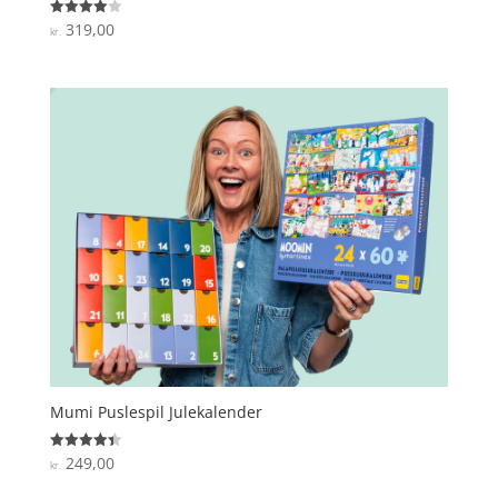
319,00
Vurderet
kr.
4
ud af 5
Mumi Puslespil Julekalender
249,00
Vurderet
kr.
4.4
ud af 5