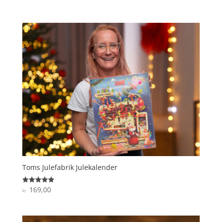
3.8
ud af 5
Toms Julefabrik Julekalender
169,00
Vurderet
kr.
5
ud af 5