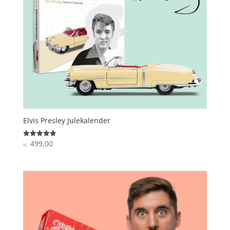
Elvis Presley Julekalender
499,00
Vurderet
kr.
4.9
ud af 5