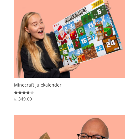
Minecraft Julekalender
349,00
Vurderet
kr.
3.7
ud af 5