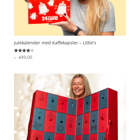
Julekalender med Kaffekapsler – Little's
449,00
Vurderet
kr.
4.2
ud af 5