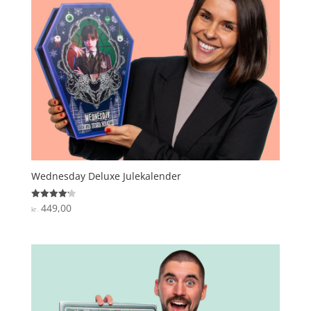
Wednesday Deluxe Julekalender
449,00
Vurderet
kr.
4.2
ud af 5