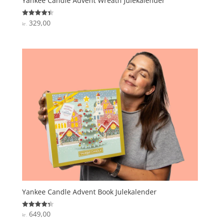
Yankee Candle Advent Wreath Julekalender
329,00
Vurderet
kr.
4.4
ud af 5
Yankee Candle Advent Book Julekalender
649,00
Vurderet
kr.
4.3