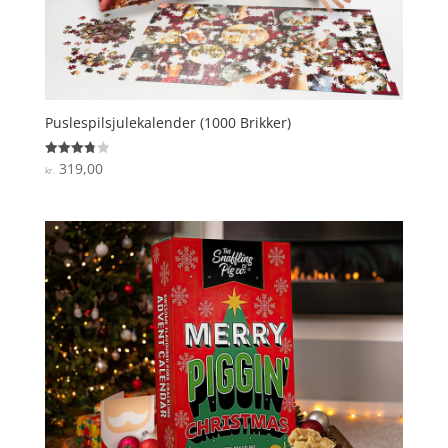
Puslespilsjulekalender (1000 Brikker)
319,00
Vurderet
kr.
3.8
ud af 5