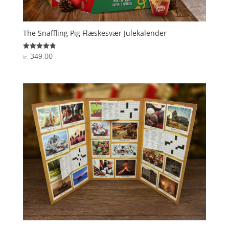
The Snaffling Pig Flæskesvær Julekalender
349,00
Vurderet
kr.
4.9
ud af 5