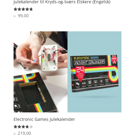
Julekalender til Kryds-og-tværs Elskere (Engelsk)
99,00
Vurderet
kr.
4.8
ud af 5
Electronic Games Julekalender
219,00
Vurderet
kr.