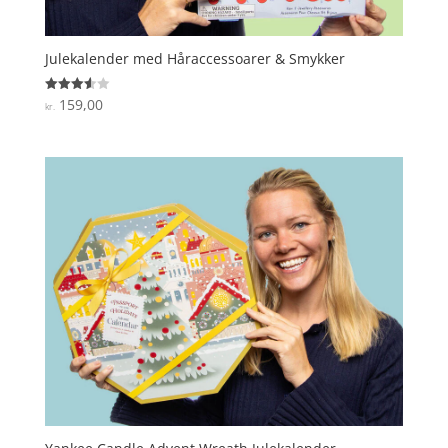
Julekalender med Håraccessoarer & Smykker
159,00
Vurderet
kr.
3.6
ud af 5