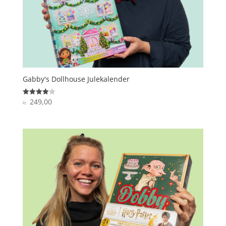
Gabby's Dollhouse Julekalender
249,00
Vurderet
kr.
4
ud af 5