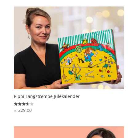
Pippi Langstrømpe Julekalender
229,00
Vurderet
kr.
3.6
ud af 5