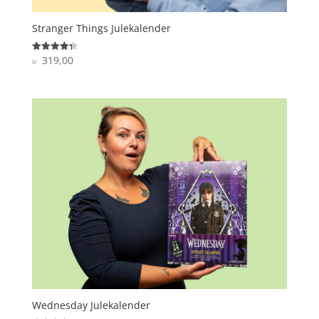
Stranger Things Julekalender
319,00
Vurderet
kr.
4.3
ud af 5
Wednesday Julekalender