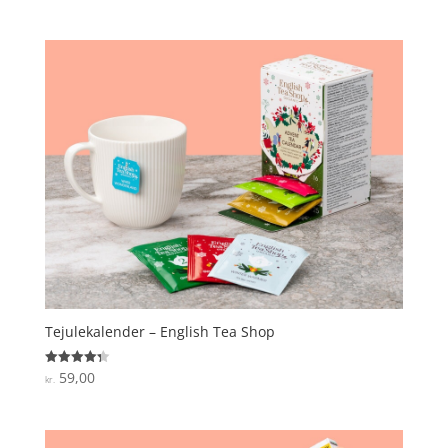
ud af 5
Tejulekalender – English Tea Shop
59,00
Vurderet
kr.
4.3
ud af 5