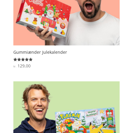
Gummiænder Julekalender
129,00
Vurderet
kr.
5
ud af 5