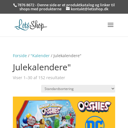
7876 8672 - Denne side er et produktkatalog og linker til
shops med produkterne
kontakt@letsshop.dk
Forside
/
"Kalender
/ Julekalendere"
Julekalendere"
Viser 1–30 af 152 resultater