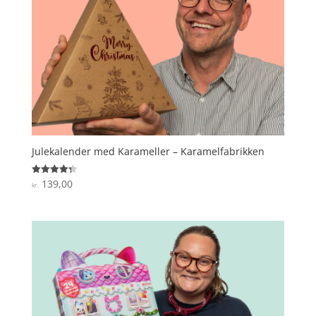
Julekalender med Karameller – Karamelfabrikken
139,00
Vurderet
kr.
4.3
ud af 5