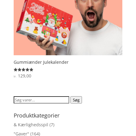
Gummiænder Julekalender
129,00
Vurderet
kr.
5
ud af 5
Søg
Søg
efter:
Produktkategorier
& Kærlighedsspil
(7)
"Gaver"
(164)