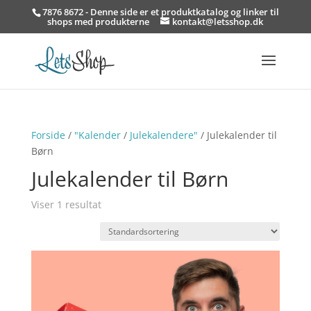
7876 8672 - Denne side er et produktkatalog og linker til
shops med produkterne
kontakt@letsshop.dk
Forside
/
"Kalender
/
Julekalendere"
/ Julekalender til
Børn
Julekalender til Børn
Viser 1 resultat