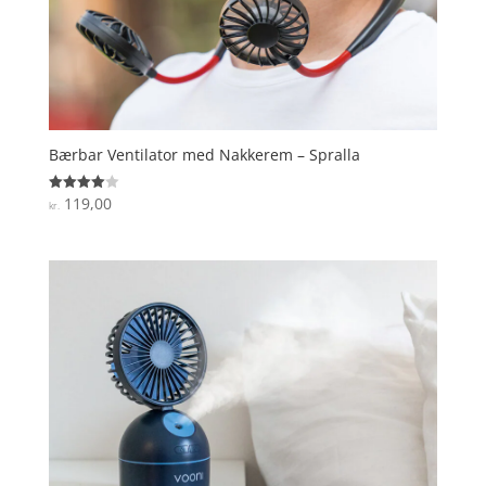
Bærbar Ventilator med Nakkerem – Spralla
119,00
Vurderet
kr.
4
ud af 5