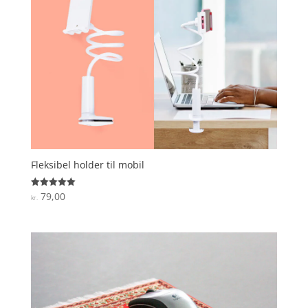
Fleksibel holder til mobil
79,00
Vurderet
kr.
5
ud af 5