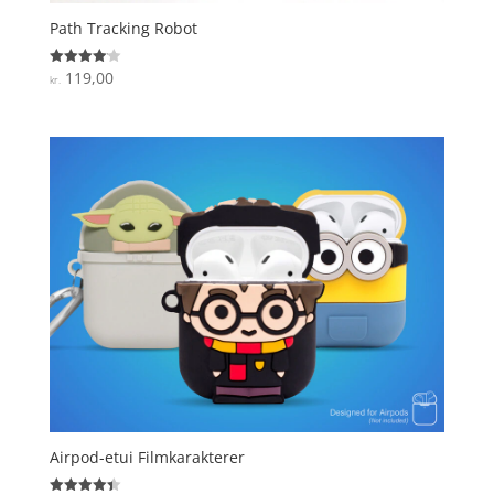
Path Tracking Robot
119,00
Vurderet
kr.
4.1
ud af 5
Airpod-etui Filmkarakterer