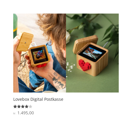
4.5
ud af 5
Lovebox Digital Postkasse
1.495,00
Vurderet
kr.
4.1
ud af 5