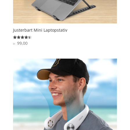
Justerbart Mini Laptopstativ
99,00
Vurderet
kr.
4.4
ud af 5