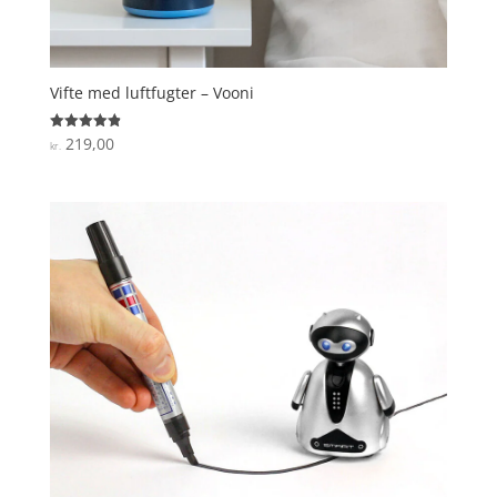
Vifte med luftfugter – Vooni
219,00
Vurderet
kr.
4.9
ud af 5