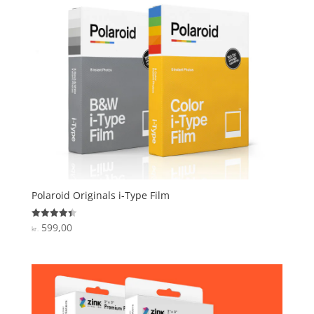
Polaroid Originals i-Type Film
599,00
Vurderet
kr.
4.4
ud af 5