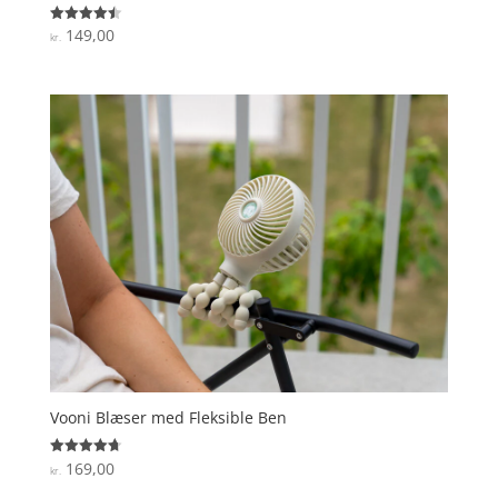
149,00
Vurderet
kr.
4.5
ud af 5
Vooni Blæser med Fleksible Ben
169,00
Vurderet
kr.
4.7
ud af 5