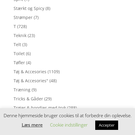
Stærkt og Spicy
(8)
Strømper
(7)
T
(728)
Teknik
(23)
Telt
(3)
Toilet
(6)
Tøfler
(4)
Tøj & Accesories
(1109)
Tøj & Accesories"
(48)
Træning
(9)
Tricks & Gåder
(29)
Trøjer & hoodies med tryk
(288)
Denne hjemmeside bruger cookies til at forbedre din oplevelse.
Udendørs Legetøj
(21)
Læs mere
Cookie indstillinger
Accepter
up Julekalendere
(4)
Vandlegetøj
(12)