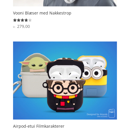
Vooni Blæser med Nakkestrop
279,00
Vurderet
kr.
3.9
ud af 5
Airpod-etui Filmkarakterer