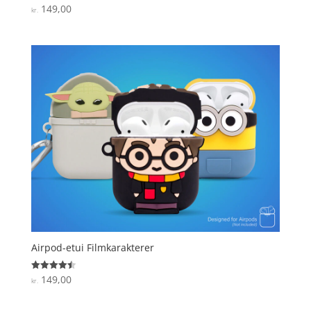
149,00
Vurderet
kr.
4.4
ud af 5
Airpod-etui Filmkarakterer
149,00
Vurderet
kr.
4.5
ud af 5