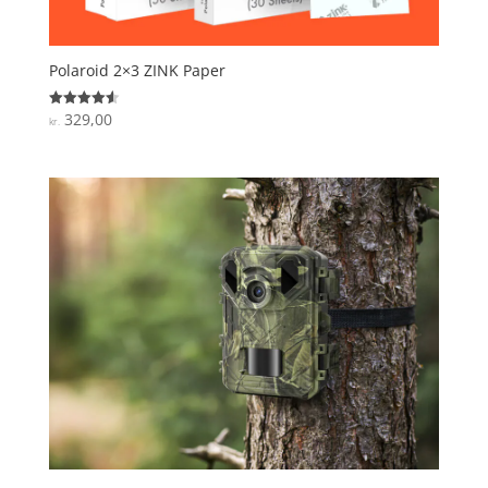
Polaroid 2×3 ZINK Paper
329,00
Vurderet
kr.
4.6
ud af 5