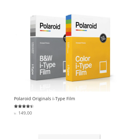
Polaroid Originals i-Type Film
149,00
Vurderet
kr.
4.4
ud af 5