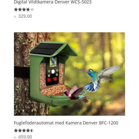
Digital Vildtkamera Denver WCS-5023
329,00
Vurderet
kr.
3.9
ud af 5
Fuglefoderautomat med Kamera Denver BFC-1200
459,00
Vurderet
kr.