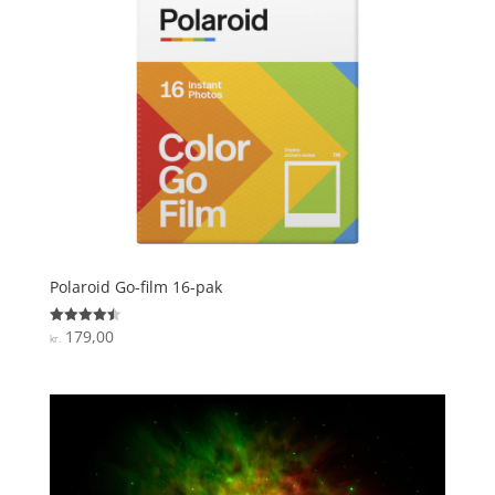
Polaroid Go-film 16-pak
179,00
Vurderet
kr.
4.5
ud af 5