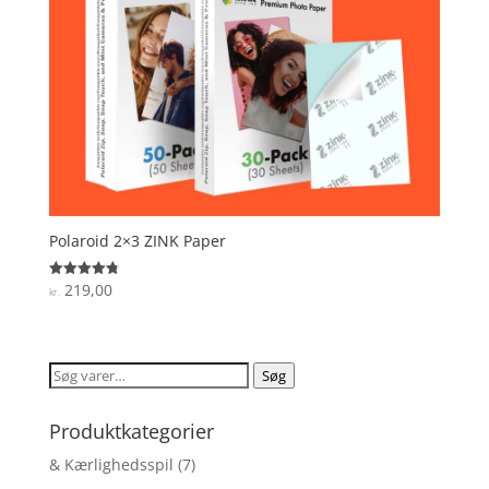
Polaroid 2×3 ZINK Paper
219,00
Vurderet
kr.
4.8
ud af 5
Søg
Søg
efter:
Produktkategorier
& Kærlighedsspil
(7)