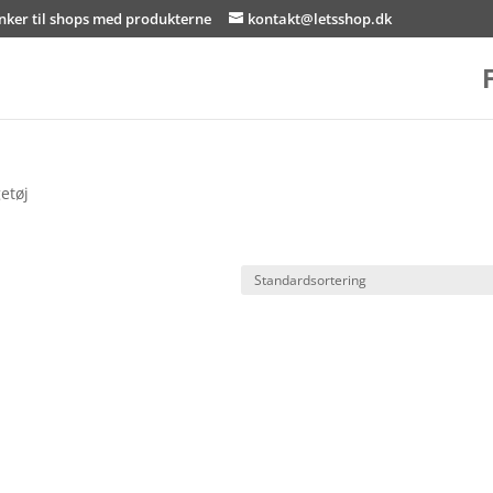
inker til shops med produkterne
kontakt@letsshop.dk
etøj