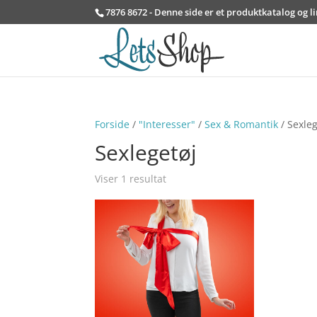
7876 8672 - Denne side er et produktkatalog og l
Forside
/
"Interesser"
/
Sex & Romantik
/ Sexleg
Sexlegetøj
Viser 1 resultat