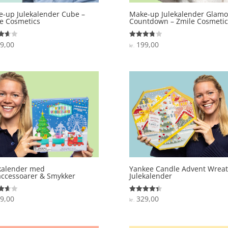
-up Julekalender Cube –
Make-up Julekalender Glamo
e Cosmetics
Countdown – Zmile Cosmetic
9,00
199,00
ret
Vurderet
kr.
3.8
 5
ud af 5
kalender med
Yankee Candle Advent Wrea
ccessoarer & Smykker
Julekalender
9,00
329,00
ret
Vurderet
kr.
4.4
 5
ud af 5