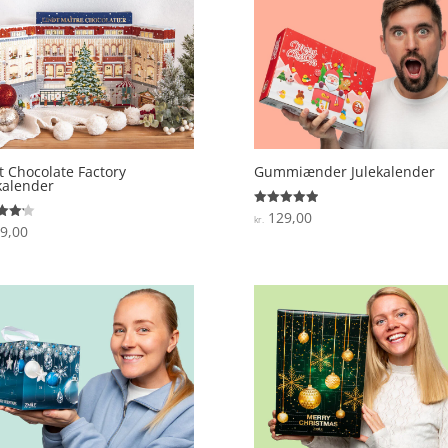
t Chocolate Factory
Gummiænder Julekalender
kalender
129,00
Vurderet
kr.
5
9,00
ret
ud af 5
 5