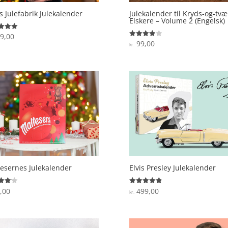
 Julefabrik Julekalender
Julekalender til Kryds-og-tvæ
Elskere – Volume 2 (Engelsk)
9,00
ret
99,00
Vurderet
kr.
 5
3.9
ud af 5
esernes Julekalender
Elvis Presley Julekalender
,00
499,00
ret
Vurderet
kr.
4.9
 5
ud af 5