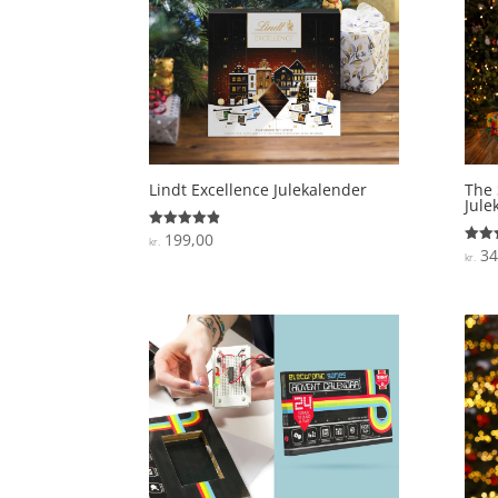
Lindt Excellence Julekalender
The 
Jule
199,00
Vurderet
kr.
4.8
34
Vurde
kr.
ud af 5
4.9
ud af