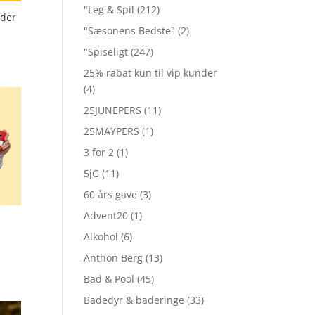
"Leg & Spil
(212)
nder
"Sæsonens Bedste"
(2)
"Spiseligt
(247)
25% rabat kun til vip kunder
(4)
25JUNEPERS
(11)
25MAYPERS
(1)
3 for 2
(1)
5jG
(11)
60 års gave
(3)
Advent20
(1)
Alkohol
(6)
Anthon Berg
(13)
Bad & Pool
(45)
Badedyr & baderinge
(33)