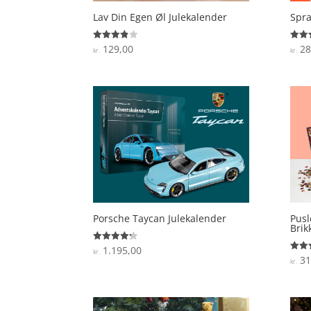
Lav Din Egen Øl Julekalender
Spra
129,00
28
Vurderet
Vurde
kr.
kr.
3.8
3.7
ud af 5
ud af
Porsche Taycan Julekalender
Pusl
Brik
1.195,00
Vurderet
kr.
4.2
31
Vurde
kr.
ud af 5
3.8
ud af