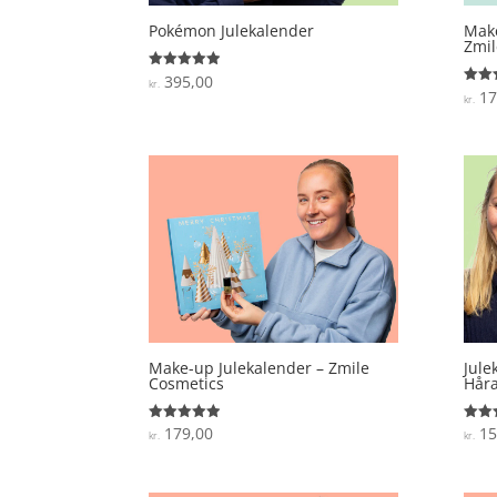
Pokémon Julekalender
Make
Zmil
395,00
Vurderet
kr.
4.9
17
Vurde
kr.
ud af 5
3.6
ud af
Make-up Julekalender – Zmile
Jule
Cosmetics
Håra
179,00
15
Vurderet
Vurde
kr.
kr.
4.9
3.6
ud af 5
ud af