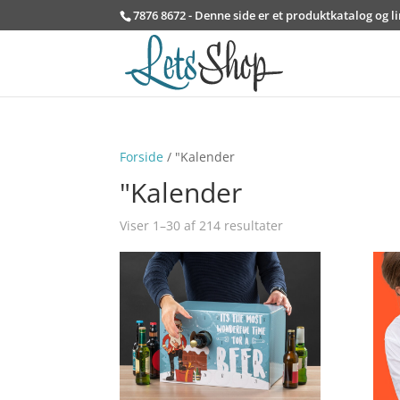
7876 8672 - Denne side er et produktkatalog og l
Forside
/ "Kalender
"Kalender
Viser 1–30 af 214 resultater