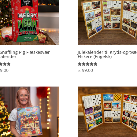
Snaffling Pig Flæskesvær
Julekalender til Kryds-og-tvæ
kalender
Elskere (Engelsk)
9,00
99,00
ret
Vurderet
kr.
4.8
 5
ud af 5