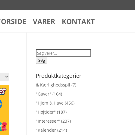
FORSIDE
VARER
KONTAKT
Søg
efter:
Søg
Produktkategorier
& Kærlighedsspil
(7)
"Gaver"
(164)
"Hjem & Have
(456)
"Højtider"
(187)
"Interesser"
(237)
"Kalender
(214)