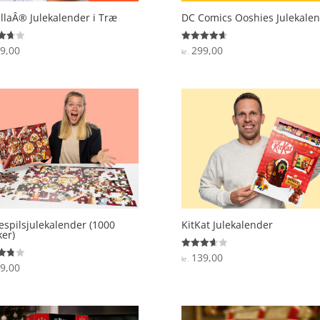
llaÂ® Julekalender i Træ
DC Comics Ooshies Julekale
9,00
299,00
ret
Vurderet
kr.
4.7
 5
ud af 5
espilsjulekalender (1000
KitKat Julekalender
ker)
139,00
Vurderet
kr.
3.7
9,00
ret
ud af 5
 5