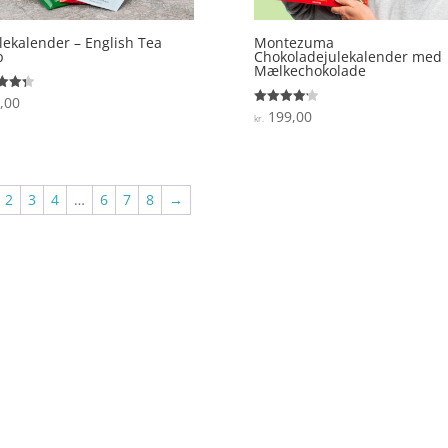
lekalender – English Tea
Montezuma
p
Chokoladejulekalender med
Mælkechokolade
,00
ret
199,00
Vurderet
kr.
 5
4.2
ud af 5
2
3
4
…
6
7
8
→