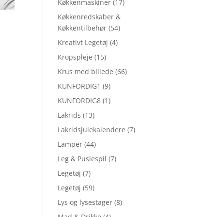
Køkkenmaskiner
(17)
Køkkenredskaber &
Køkkentilbehør
(54)
Kreativt Legetøj
(4)
Kropspleje
(15)
Krus med billede
(66)
KUNFORDIG1
(9)
KUNFORDIG8
(1)
Lakrids
(13)
Lakridsjulekalendere
(7)
Lamper
(44)
Leg & Puslespil
(7)
Legetøj
(7)
Legetøj
(59)
Lys og lysestager
(8)
Mad & Drikke
(4)