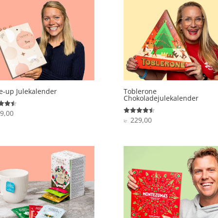
-up Julekalender
Toblerone
Chokoladejulekalender
9,00
ret
229,00
Vurderet
kr.
 5
4.5
ud af 5