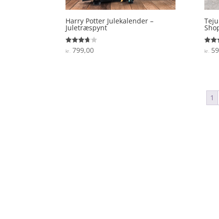
Harry Potter Julekalender –
Teju
Juletræspynt
Sho
799,00
59
Vurderet
Vurde
kr.
kr.
3.7
4.3
ud af 5
ud af
1