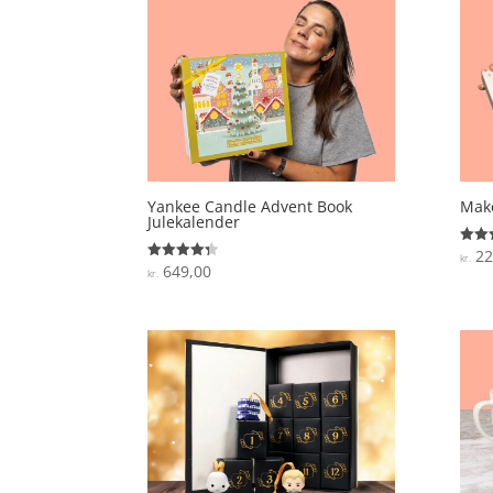
Yankee Candle Advent Book
Make
Julekalender
22
Vurde
kr.
4.5
649,00
Vurderet
kr.
ud af
4.3
ud af 5