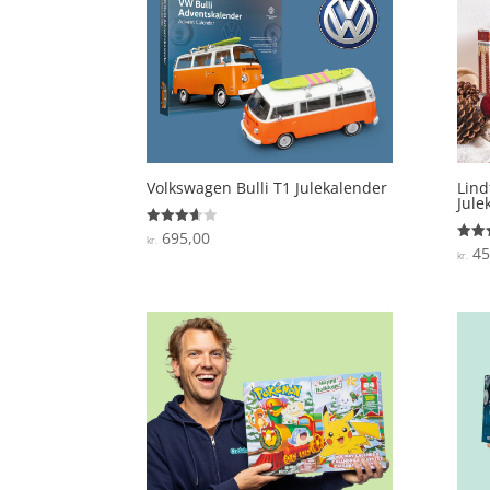
Volkswagen Bulli T1 Julekalender
Lind
Jule
695,00
Vurderet
kr.
3.6
45
Vurde
kr.
ud af 5
4.2
ud af