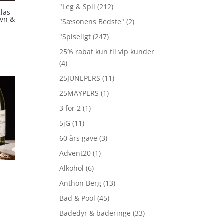
"Leg & Spil
(212)
las
avn &
"Sæsonens Bedste"
(2)
"Spiseligt
(247)
25% rabat kun til vip kunder
(4)
25JUNEPERS
(11)
25MAYPERS
(1)
3 for 2
(1)
5jG
(11)
60 års gave
(3)
Advent20
(1)
Alkohol
(6)
–
Anthon Berg
(13)
Bad & Pool
(45)
Badedyr & baderinge
(33)