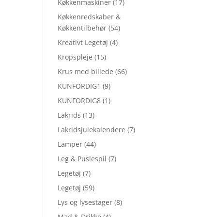
Køkkenmaskiner
(17)
Køkkenredskaber &
Køkkentilbehør
(54)
Kreativt Legetøj
(4)
Kropspleje
(15)
Krus med billede
(66)
KUNFORDIG1
(9)
KUNFORDIG8
(1)
Lakrids
(13)
Lakridsjulekalendere
(7)
Lamper
(44)
Leg & Puslespil
(7)
Legetøj
(7)
Legetøj
(59)
Lys og lysestager
(8)
Mad & Drikke
(4)