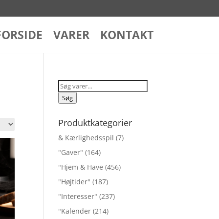
FORSIDE
VARER
KONTAKT
Søg
efter:
Søg
Produktkategorier
& Kærlighedsspil
(7)
"Gaver"
(164)
"Hjem & Have
(456)
"Højtider"
(187)
"Interesser"
(237)
"Kalender
(214)