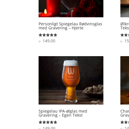
Personligt Spiegelau Rødvinsglas
Ølkr
med Gravering – Hjerte
Teks
149,00
15
Vurderet
Vurde
kr.
kr.
5
4.7
ud af 5
ud af
Spiegelau IPA-ølglas med
Cha
Gravering – Egen Tekst
Grav
149,00
14
Vurderet
Vurde
kr.
kr.