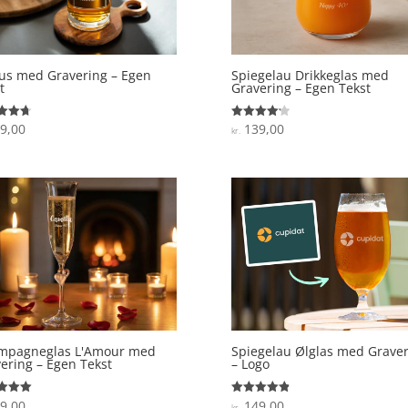
us med Gravering – Egen
Spiegelau Drikkeglas med
t
Gravering – Egen Tekst
9,00
139,00
ret
Vurderet
kr.
4.2
 5
ud af 5
mpagneglas L'Amour med
Spiegelau Ølglas med Graver
ering – Egen Tekst
– Logo
9,00
149,00
ret
Vurderet
kr.