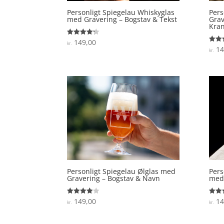
Personligt Spiegelau Whiskyglas
Pers
med Gravering – Bogstav & Tekst
Grav
Kra
149,00
Vurderet
kr.
4.2
14
Vurde
kr.
ud af 5
4.8
ud af
Personligt Spiegelau Ølglas med
Pers
Gravering – Bogstav & Navn
med 
149,00
14
Vurderet
Vurde
kr.
kr.
3.9
5
ud af 5
ud af