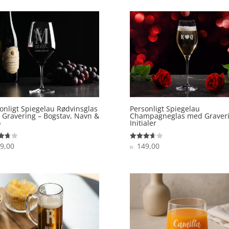
onligt Spiegelau Rødvinsglas
Personligt Spiegelau
Gravering – Bogstav, Navn &
Champagneglas med Graveri
o
Initialer
9,00
149,00
ret
Vurderet
kr.
3.7
 5
ud af 5