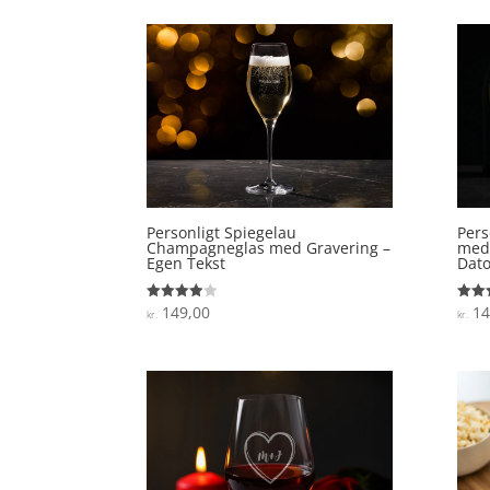
Personligt Spiegelau
Pers
Champagneglas med Gravering –
med 
Egen Tekst
Dat
149,00
14
Vurderet
Vurde
kr.
kr.
3.9
3.7
ud af 5
ud af