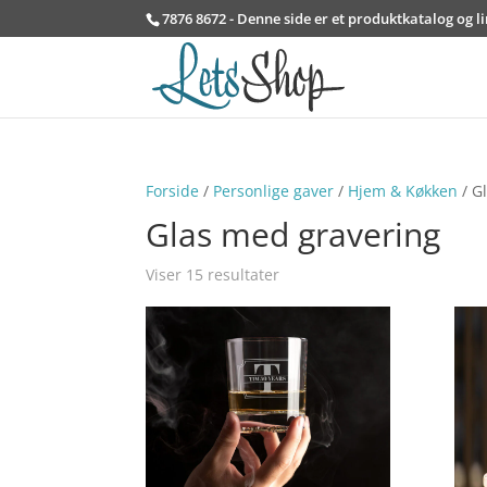
7876 8672 - Denne side er et produktkatalog og l
Forside
/
Personlige gaver
/
Hjem & Køkken
/ G
Glas med gravering
Viser 15 resultater