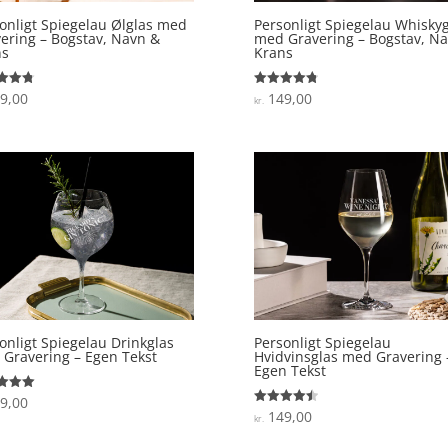
onligt Spiegelau Ølglas med
Personligt Spiegelau Whiskyg
ering – Bogstav, Navn &
med Gravering – Bogstav, N
ns
Krans
9,00
149,00
ret
Vurderet
kr.
4.8
 5
ud af 5
onligt Spiegelau Drinkglas
Personligt Spiegelau
Gravering – Egen Tekst
Hvidvinsglas med Gravering 
Egen Tekst
9,00
ret
149,00
Vurderet
kr.
 5
4.5
ud af 5