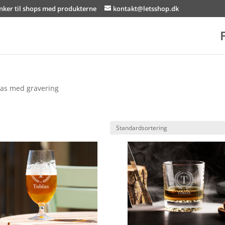
inker til shops med produkterne
kontakt@letsshop.dk
las med gravering