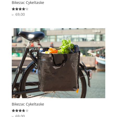
Bikezac Cykeltaske
69,00
Vurderet
kr.
4.2
ud af 5
Bikezac Cykeltaske
69,00
Vurderet
kr.