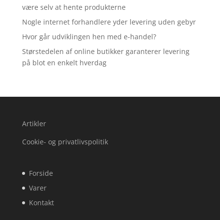
være selv at hente produkterne
Nogle internet forhandlere yder levering uden gebyr
Hvor går udviklingen hen med e-handel?
Størstedelen af online butikker garanterer levering
på blot en enkelt hverdag
Artikler
Cookie- og privatlivspolitik
Forside
Varer
Kontakt