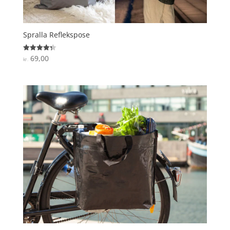
Spralla Reflekspose
69,00
Vurderet
kr.
4.3
ud af 5