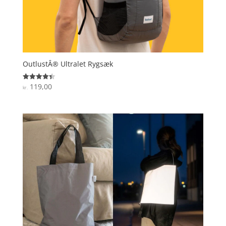
OutlustÂ® Ultralet Rygsæk
119,00
Vurderet
kr.
4.4
ud af 5