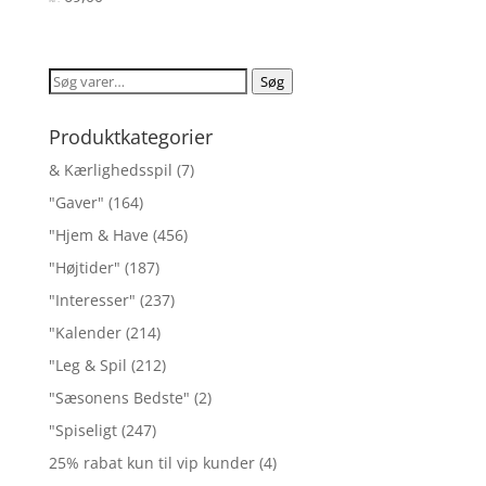
3.8
ud af 5
Søg
Søg
efter:
Produktkategorier
& Kærlighedsspil
(7)
"Gaver"
(164)
"Hjem & Have
(456)
"Højtider"
(187)
"Interesser"
(237)
"Kalender
(214)
"Leg & Spil
(212)
"Sæsonens Bedste"
(2)
"Spiseligt
(247)
25% rabat kun til vip kunder
(4)