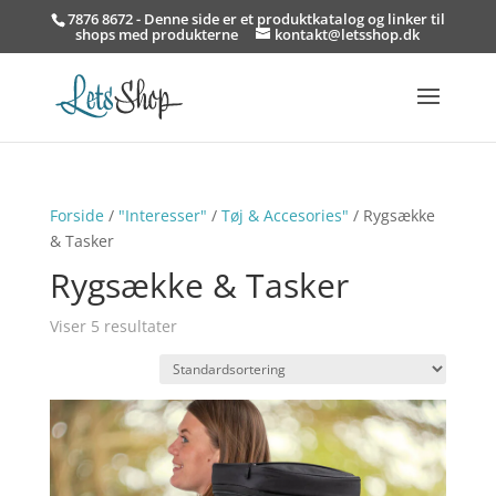
7876 8672 - Denne side er et produktkatalog og linker til
shops med produkterne
kontakt@letsshop.dk
Forside
/
"Interesser"
/
Tøj & Accesories"
/ Rygsække
& Tasker
Rygsække & Tasker
Viser 5 resultater