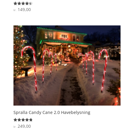
149,00
Vurderet
kr.
4.4
ud af 5
Spralla Candy Cane 2.0 Havebelysning
249,00
Vurderet
kr.
4.8
ud af 5