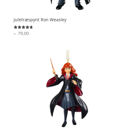
Juletræspynt Ron Weasley
79,00
Vurderet
kr.
4.7
ud af 5