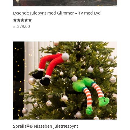
Lysende Julepynt med Glimmer – TV med Lyd
379,00
Vurderet
kr.
5
ud af 5
SprallaÂ® Nisseben Juletræspynt