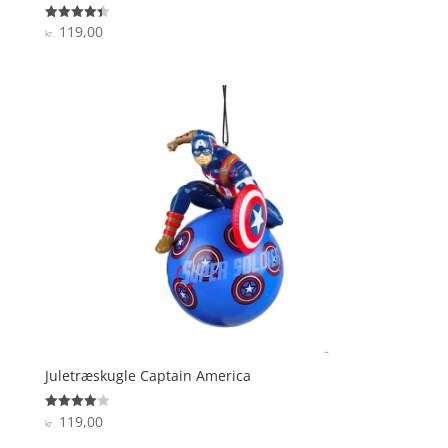
119,00
Vurderet
kr.
4.4
ud af 5
Juletræskugle Captain America
119,00
Vurderet
kr.
4
ud af 5