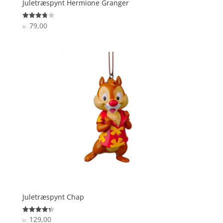
Juletræspynt Hermione Granger
79,00
Vurderet
kr.
3.8
ud af 5
Juletræspynt Chap
129,00
Vurderet
kr.