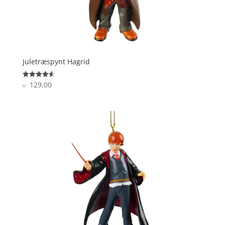
Juletræspynt Hagrid
129,00
Vurderet
kr.
4.6
ud af 5