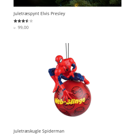
Juletræspynt Elvis Presley
99,00
Vurderet
kr.
3.6
ud af 5
Juletræskugle Spiderman