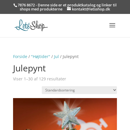
7876 8672 - Denne side er et produktkatalog og linker til
shops med produkterne
kontakt@letsshop.dk
Forside
/
"Højtider"
/
Jul
/ Julepynt
Julepynt
Viser 1–30 af 129 resultater