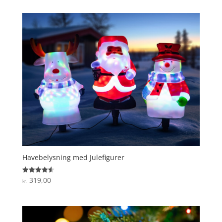
Havebelysning med Julefigurer
319,00
Vurderet
kr.
4.6
ud af 5