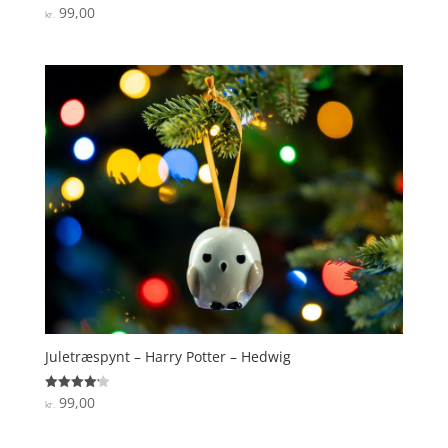
99,00
Vurderet
kr.
4.6
ud af 5
Juletræspynt – Harry Potter – Hedwig
99,00
Vurderet
kr.
4.2
ud af 5