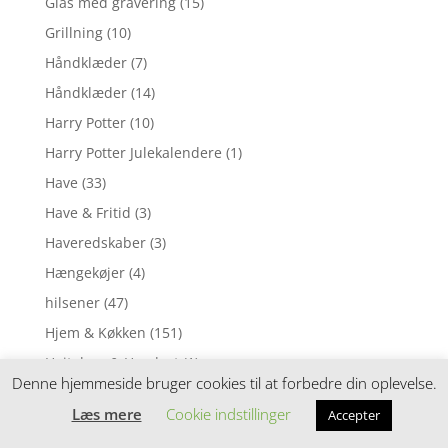
Glas med gravering
(15)
Grillning
(10)
Håndklæder
(7)
Håndklæder
(14)
Harry Potter
(10)
Harry Potter Julekalendere
(1)
Have
(33)
Have & Fritid
(3)
Haveredskaber
(3)
Hængekøjer
(4)
hilsener
(47)
Hjem & Køkken
(151)
Højtalere & Headset
(1)
Denne hjemmeside bruger cookies til at forbedre din oplevelse.
Hund
(3)
Læs mere
Cookie indstillinger
Accepter
Husdyr
(10)