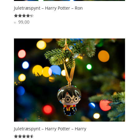
Juletræspynt – Harry Potter – Ron
99,00
Vurderet
kr.
4.3
ud af 5
Juletræspynt – Harry Potter – Harry