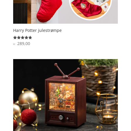
Harry Potter julestrømpe
289,00
Vurderet
kr.
4.9
ud af 5