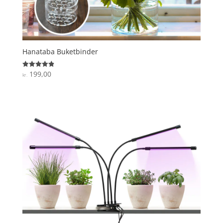
Hanataba Buketbinder
199,00
Vurderet
kr.
4.9
ud af 5