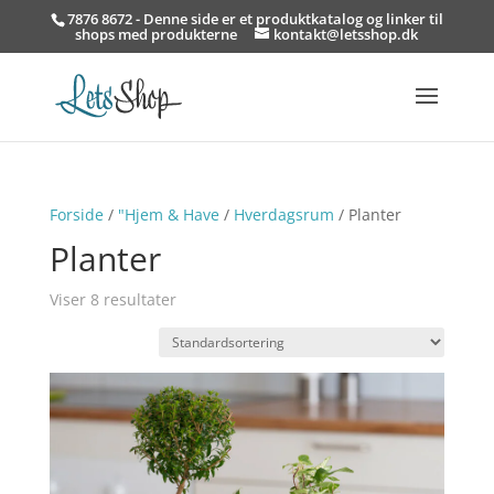
7876 8672 - Denne side er et produktkatalog og linker til
shops med produkterne
kontakt@letsshop.dk
Forside
/
"Hjem & Have
/
Hverdagsrum
/ Planter
Planter
Viser 8 resultater