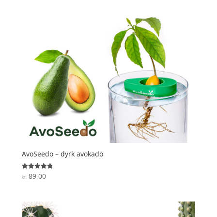
AvoSeedo – dyrk avokado
89,00
Vurderet
kr.
4.8
ud af 5