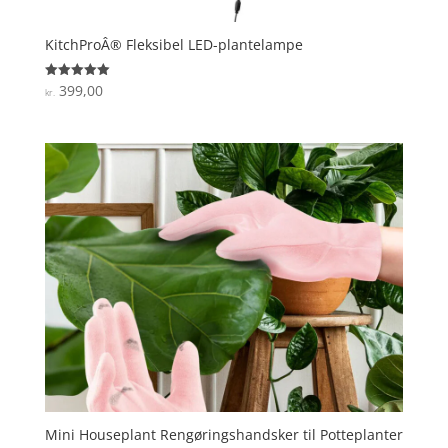
KitchProÂ® Fleksibel LED-plantelampe
399,00
Vurderet
kr.
5
ud af 5
Mini Houseplant Rengøringshandsker til Potteplanter