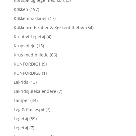
Kortspil og lege med kort
(5)
Køkken
(197)
Køkkenmaskiner
(17)
Køkkenredskaber & Køkkentilbehør
(54)
Kreativt Legetøj
(4)
Kropspleje
(15)
Krus med billede
(66)
KUNFORDIG1
(9)
KUNFORDIG8
(1)
Lakrids
(13)
Lakridsjulekalendere
(7)
Lamper
(44)
Leg & Puslespil
(7)
Legetøj
(59)
Legetøj
(7)