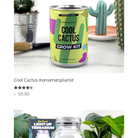
Cool Cactus Konservesplante
69,00
Vurderet
kr.
4.4
ud af 5