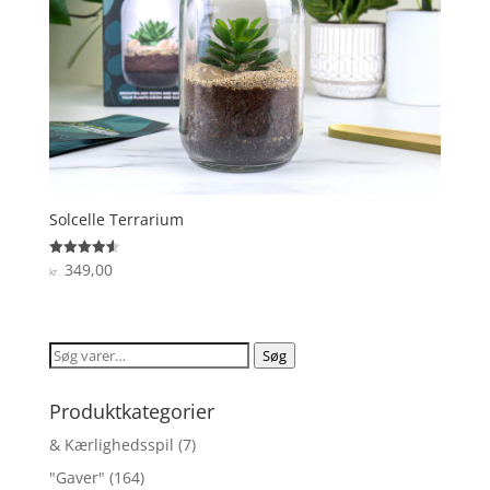
Solcelle Terrarium
349,00
Vurderet
kr.
4.6
ud af 5
Søg
Søg
efter:
Produktkategorier
& Kærlighedsspil
(7)
"Gaver"
(164)