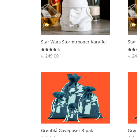
Star Wars Stormtrooper Karaffel
Star
249,00
24
Vurderet
Vurde
kr.
kr.
4
4.6
ud af 5
ud af
Grønblå Gaveposer 3-pak
Grøn