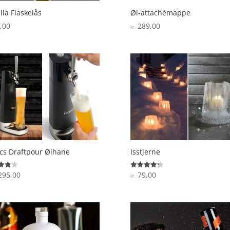
lla Flaskelås
Øl-attachémappe
,00
289,00
kr.
ics Draftpour Ølhane
Isstjerne
295,00
79,00
ret
Vurderet
kr.
4.3
 5
ud af 5