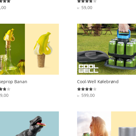
,00
59,00
ret
Vurderet
kr.
3.8
 5
ud af 5
keprop Banan
Cool-Well Kølebrønd
9,00
599,00
ret
Vurderet
kr.
3.9
 5
ud af 5