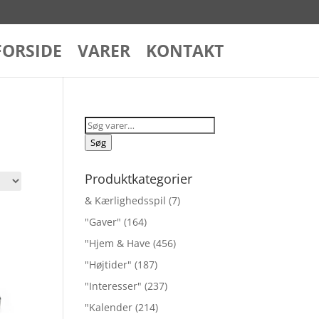
FORSIDE
VARER
KONTAKT
Søg
efter:
Søg
Produktkategorier
& Kærlighedsspil
(7)
"Gaver"
(164)
"Hjem & Have
(456)
"Højtider"
(187)
"Interesser"
(237)
"Kalender
(214)