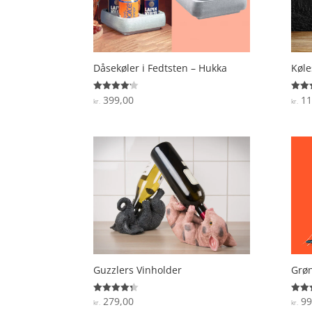
Dåsekøler i Fedtsten – Hukka
Køle
399,00
11
Vurderet
Vurde
kr.
kr.
4.1
3.9
ud af 5
ud af
Guzzlers Vinholder
Grøn
279,00
99
Vurderet
Vurde
kr.
kr.
4.3
4