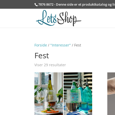
7876 8672 - Denne side er et produktkatalog og l
Forside
/
"Interesser"
/ Fest
Fest
Viser 29 resultater