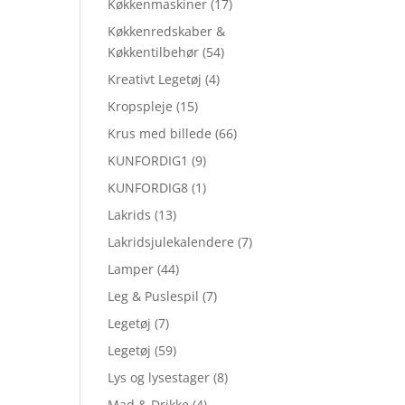
Køkkenmaskiner
(17)
Køkkenredskaber &
Køkkentilbehør
(54)
Kreativt Legetøj
(4)
Kropspleje
(15)
Krus med billede
(66)
KUNFORDIG1
(9)
KUNFORDIG8
(1)
Lakrids
(13)
Lakridsjulekalendere
(7)
Lamper
(44)
Leg & Puslespil
(7)
Legetøj
(7)
Legetøj
(59)
Lys og lysestager
(8)
Mad & Drikke
(4)