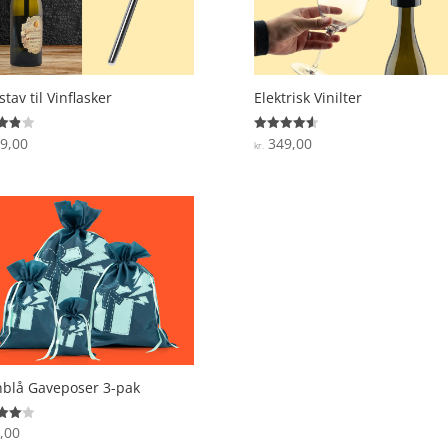
stav til Vinflasker
Elektrisk Vinilter
9,00
349,00
ret
Vurderet
kr.
4.6
 5
ud af 5
blå Gaveposer 3-pak
,00
ret