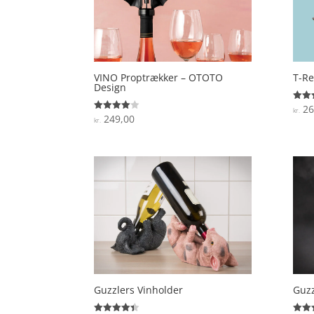
VINO Proptrækker – OTOTO
T-Re
Design
26
Vurde
kr.
5
249,00
Vurderet
kr.
ud af
4
ud af 5
Guzzlers Vinholder
Guzz