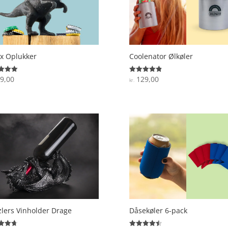
x Oplukker
Coolenator Ølkøler
9,00
129,00
ret
Vurderet
kr.
4.9
 5
ud af 5
lers Vinholder Drage
Dåsekøler 6-pack