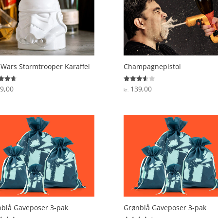
 Wars Stormtrooper Karaffel
Champagnepistol
9,00
139,00
ret
Vurderet
kr.
3.6
 5
ud af 5
blå Gaveposer 3-pak
Grønblå Gaveposer 3-pak