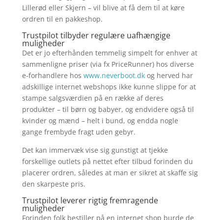
Lillerød eller Skjern – vil blive at få dem til at køre
ordren til en pakkeshop.
Trustpilot tilbyder regulære uafhængige
muligheder
Det er jo efterhånden temmelig simpelt for enhver at
sammenligne priser (via fx PriceRunner) hos diverse
e-forhandlere hos
www.neverboot.dk
og herved har
adskillige internet webshops ikke kunne slippe for at
stampe salgsværdien på en række af deres
produkter – til børn og babyer, og endvidere også til
kvinder og mænd – helt i bund, og endda nogle
gange frembyde fragt uden gebyr.
Det kan immervæk vise sig gunstigt at tjekke
forskellige outlets på nettet efter tilbud forinden du
placerer ordren, således at man er sikret at skaffe sig
den skarpeste pris.
Trustpilot leverer rigtig fremragende
muligheder
Forinden folk bestiller på en internet shop burde de