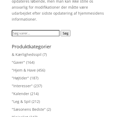
opdateres løbende, men man kan ikke stille os
ansvarlig for modifikationer der måtte være
udarbejdet efter sidste opdatering af hjemmesidens
informationer.
Søg
Søg
efter:
Produktkategorier
& Kærlighedsspil
(7)
"Gaver"
(164)
"Hjem & Have
(456)
"Højtider"
(187)
"Interesser"
(237)
"Kalender
(214)
"Leg & Spil
(212)
"Sæsonens Bedste"
(2)