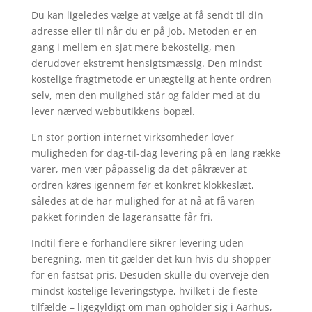
Du kan ligeledes vælge at vælge at få sendt til din
adresse eller til når du er på job. Metoden er en
gang i mellem en sjat mere bekostelig, men
derudover ekstremt hensigtsmæssig. Den mindst
kostelige fragtmetode er unægtelig at hente ordren
selv, men den mulighed står og falder med at du
lever nærved webbutikkens bopæl.
En stor portion internet virksomheder lover
muligheden for dag-til-dag levering på en lang række
varer, men vær påpasselig da det påkræver at
ordren køres igennem før et konkret klokkeslæt,
således at de har mulighed for at nå at få varen
pakket forinden de lageransatte får fri.
Indtil flere e-forhandlere sikrer levering uden
beregning, men tit gælder det kun hvis du shopper
for en fastsat pris. Desuden skulle du overveje den
mindst kostelige leveringstype, hvilket i de fleste
tilfælde – ligegyldigt om man opholder sig i Aarhus,