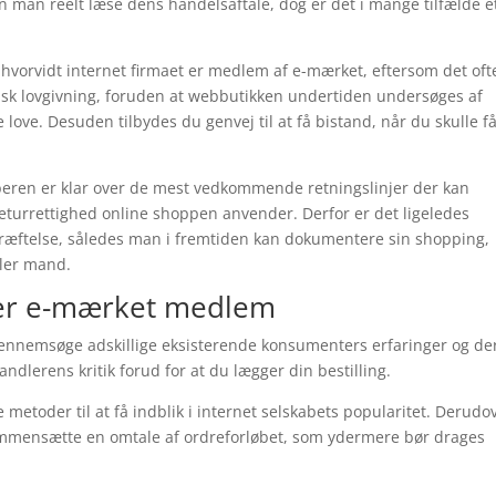
an man reelt læse dens handelsaftale, dog er det i mange tilfælde e
e hvorvidt internet firmaet er medlem af e-mærket, eftersom det oft
ansk lovgivning, foruden at webbutikken undertiden undersøges af
ve. Desuden tilbydes du genvej til at få bistand, når du skulle f
beren er klar over de mest vedkommende retningslinjer der kan
returrettighed online shoppen anvender. Derfor er det ligeledes
kræftelse, således man i fremtiden kan dokumentere sin shopping,
ller mand.
er e-mærket medlem
 gennemsøge adskillige eksisterende konsumenters erfaringer og de
handlerens kritik forud for at du lægger din bestilling.
e metoder til at få indblik i internet selskabets popularitet. Derudo
ammensætte en omtale af ordreforløbet, som ydermere bør drages