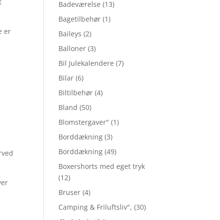
t
Badeværelse
(13)
Bagetilbehør
(1)
e er
Baileys
(2)
Balloner
(3)
å
Bil Julekalendere
(7)
Bilar
(6)
Biltilbehør
(4)
Bland
(50)
Blomstergaver"
(1)
Borddækning
(3)
Borddækning
(49)
rved
Boxershorts med eget tryk
(12)
ver
Bruser
(4)
Camping & Friluftsliv",
(30)