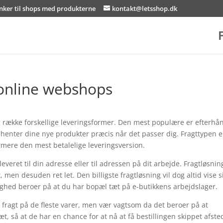
inker til shops med produkterne
kontakt@letsshop.dk
online webshops
ang række forskellige leveringsformer. Den mest populære er efterh
v henter dine nye produkter præcis når det passer dig. Fragttypen e
ere den mest betalelige leveringsversion.
ret til din adresse eller til adressen på dit arbejde. Fragtløsni
men desuden ret let. Den billigste fragtløsning vil dog altid vise s
ghed beroer på at du har bopæl tæt på e-butikkens arbejdslager.
 fragt på de fleste varer, men vær vagtsom da det beroer på at
æt, så at de har en chance for at nå at få bestillingen skippet afste