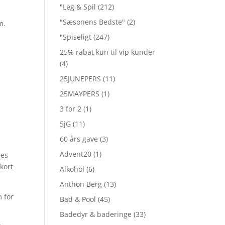
"Leg & Spil
(212)
"Sæsonens Bedste"
(2)
m.
"Spiseligt
(247)
25% rabat kun til vip kunder
(4)
25JUNEPERS
(11)
25MAYPERS
(1)
3 for 2
(1)
5jG
(11)
60 års gave
(3)
Advent20
(1)
ses
kort
Alkohol
(6)
Anthon Berg
(13)
m for
Bad & Pool
(45)
Badedyr & baderinge
(33)