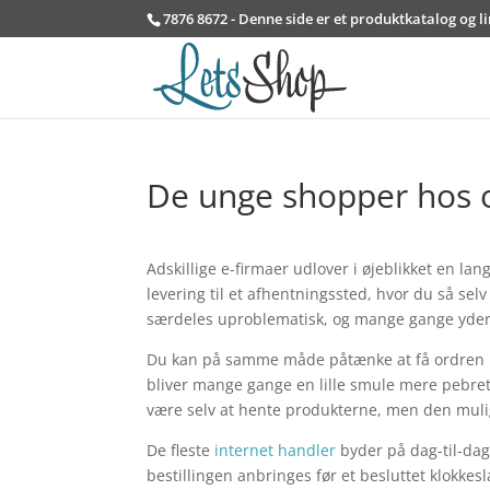
7876 8672 - Denne side er et produktkatalog og l
De unge shopper hos 
Adskillige e-firmaer udlover i øjeblikket en l
levering til et afhentningssted, hvor du så sel
særdeles uproblematisk, og mange gange yderm
Du kan på samme måde påtænke at få ordren leve
bliver mange gange en lille smule mere pebret, 
være selv at hente produkterne, men den muli
De fleste
internet handler
byder på dag-til-dag
bestillingen anbringes før et besluttet klokkesl