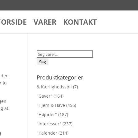
FORSIDE
VARER
KONTAKT
Søg
efter:
Søg
ånden
Produktkategorier
r jo
& Kærlighedsspil
(7)
"Gaver"
(164)
ngen
"Hjem & Have
(456)
ig at
"Højtider"
(187)
"Interesser"
(237)
"Kalender
(214)
d