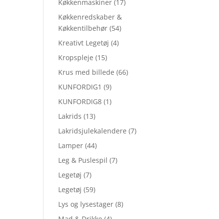
Køkkenmaskiner
(17)
Køkkenredskaber &
Køkkentilbehør
(54)
Kreativt Legetøj
(4)
Kropspleje
(15)
Krus med billede
(66)
KUNFORDIG1
(9)
KUNFORDIG8
(1)
Lakrids
(13)
Lakridsjulekalendere
(7)
Lamper
(44)
Leg & Puslespil
(7)
Legetøj
(7)
Legetøj
(59)
Lys og lysestager
(8)
Mad & Drikke
(4)