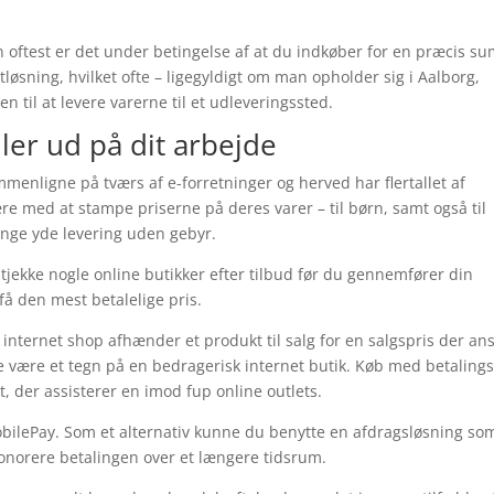
n oftest er det under betingelse af at du indkøber for en præcis su
tløsning, hvilket ofte – ligegyldigt om man opholder sig i Aalborg,
en til at levere varerne til et udleveringssted.
eller ud på dit arbejde
mmenligne på tværs af e-forretninger og herved har flertallet af
e med at stampe priserne på deres varer – til børn, samt også til
nge yde levering uden gebyr.
t tjekke nogle online butikker efter tilbud før du gennemfører din
 få den mest betalelige pris.
internet shop afhænder et produkt til salg for en salgspris der an
e være et tegn på en bedragerisk internet butik. Køb med betalings
, der assisterer en imod fup online outlets.
obilePay. Som et alternativ kunne du benytte en afdragsløsning so
 honorere betalingen over et længere tidsrum.