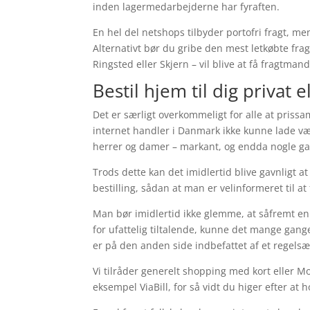
inden lagermedarbejderne har fyraften.
En hel del netshops tilbyder portofri fragt, me
Alternativt bør du gribe den mest letkøbte frag
Ringsted eller Skjern – vil blive at få fragtmand
Bestil hjem til dig privat 
Det er særligt overkommeligt for alle at prissa
internet handler i Danmark ikke kunne lade vær
herrer og damer – markant, og endda nogle ga
Trods dette kan det imidlertid blive gavnligt a
bestilling, sådan at man er velinformeret til at
Man bør imidlertid ikke glemme, at såfremt en 
for ufattelig tiltalende, kunne det mange gang
er på den anden side indbefattet af et regelsæt
Vi tilråder generelt shopping med kort eller M
eksempel ViaBill, for så vidt du higer efter at