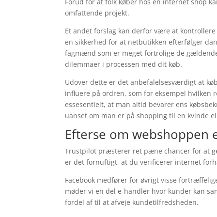
Forud for at folk køber hos en internet shop k
omfattende projekt.
Et andet forslag kan derfor være at kontroller
en sikkerhed for at netbutikken efterfølger d
fagmænd som er meget fortrolige de gældende lo
dilemmaer i processen med dit køb.
Udover dette er det anbefalelsesværdigt at kø
influere på ordren, som for eksempel hvilken 
essesentielt, at man altid bevarer ens købsbe
uanset om man er på shopping til en kvinde e
Efterse om webshoppen 
Trustpilot præsterer ret pæne chancer for at
er det fornuftigt, at du verificerer internet for
Facebook medfører for øvrigt visse fortræffelig
møder vi en del e-handler hvor kunder kan s
fordel af til at afveje kundetilfredsheden.