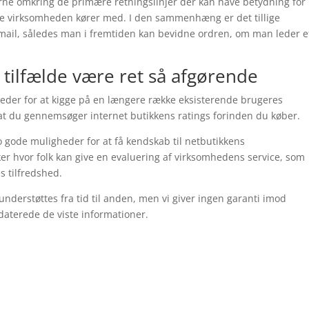
rne omkring de primære retningslinjer der kan have betydning for
ine virksomheden kører med. I den sammenhæng er det tillige
email, således man i fremtiden kan bevidne ordren, om man leder e
 tilfælde være ret så afgørende
gheder for at kigge på en længere række eksisterende brugeres
at du gennemsøger internet butikkens ratings forinden du køber.
gode muligheder for at få kendskab til netbutikkens
kker hvor folk kan give en evaluering af virksomhedens service, som
es tilfredshed.
derstøttes fra tid til anden, men vi giver ingen garanti imod
pdaterede de viste informationer.