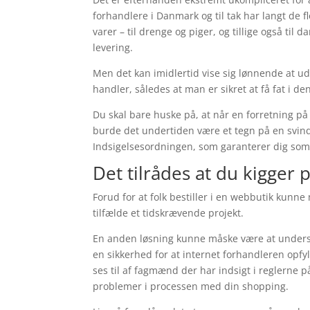
forhandlere i Danmark og til tak har langt de f
varer – til drenge og piger, og tillige også ti
levering.
Men det kan imidlertid vise sig lønnende at ud
handler, således at man er sikret at få fat i de
Du skal bare huske på, at når en forretning på n
burde det undertiden være et tegn på en svinde
Indsigelsesordningen, som garanterer dig som
Det tilrådes at du kigger 
Forud for at folk bestiller i en webbutik kunn
tilfælde et tidskrævende projekt.
En anden løsning kunne måske være at undersøg
en sikkerhed for at internet forhandleren op
ses til af fagmænd der har indsigt i reglerne 
problemer i processen med din shopping.