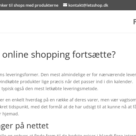
inker til shops med produkterne
kontakt@letsshop.dk
 online shopping fortsætte?
ns leveringsformer. Den mest almindelige er for nærværende leve
yindkøbte produkter lige præcis når det passer ind i din kalender.
 typisk også den mest letkøbte leveringsmetode.
ter en enkelt hverdag på en række af deres varer, men vær vagtso
kret tidspunkt, med det formål at de har udsigt til at kunne nå at få
er hjemad.
nger på nettet
le og enhver at finde frem til de bedste priser i blandt flere inter