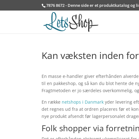
7876 8672 - Denne side er et produktkatalog og l
Kan væksten inden for
En masse e-handler giver efterhånden alverde
til en pakkeshop, og så kan du blot hente de n
Fragtmetoden er jo særdeles overkommelig, og
En række
netshops i Danmark
yder levering ef
det regnes ud fra at ordren placeres før et kon
nye produkt afsendt før lagerpersonalet drag
Folk shopper via forretni
Det er efterhånden ekstremt ukompliceret for al