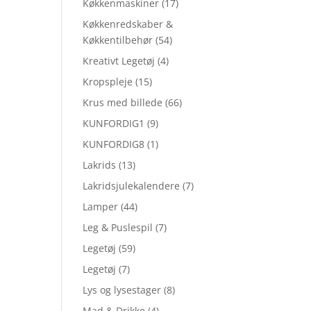
Køkkenmaskiner
(17)
Køkkenredskaber &
Køkkentilbehør
(54)
Kreativt Legetøj
(4)
Kropspleje
(15)
Krus med billede
(66)
KUNFORDIG1
(9)
KUNFORDIG8
(1)
Lakrids
(13)
Lakridsjulekalendere
(7)
Lamper
(44)
Leg & Puslespil
(7)
Legetøj
(59)
Legetøj
(7)
Lys og lysestager
(8)
Mad & Drikke
(4)