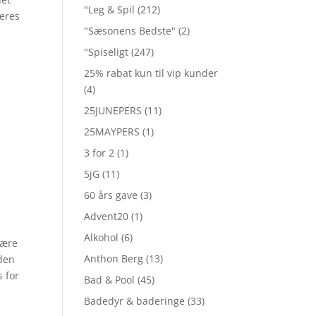
"Leg & Spil
(212)
deres
"Sæsonens Bedste"
(2)
"Spiseligt
(247)
25% rabat kun til vip kunder
(4)
25JUNEPERS
(11)
25MAYPERS
(1)
3 for 2
(1)
5jG
(11)
60 års gave
(3)
Advent20
(1)
Alkohol
(6)
være
Anthon Berg
(13)
iden
s for
Bad & Pool
(45)
Badedyr & baderinge
(33)