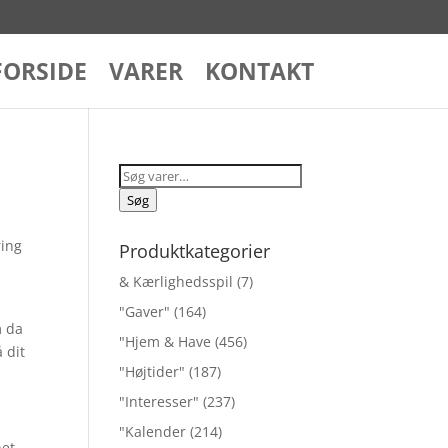
FORSIDE
VARER
KONTAKT
Søg
efter:
Søg
ring
Produktkategorier
& Kærlighedsspil
(7)
"Gaver"
(164)
m da
"Hjem & Have
(456)
 dit
"Højtider"
(187)
"Interesser"
(237)
"Kalender
(214)
net