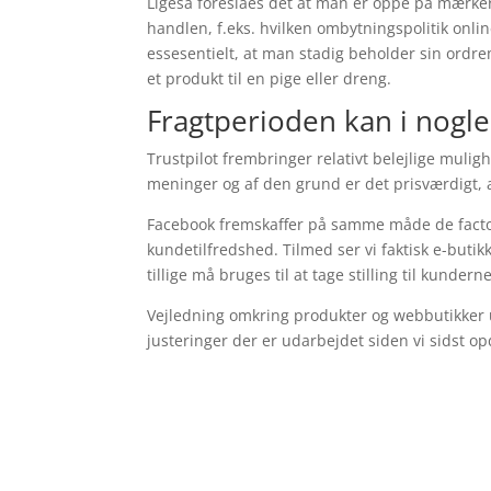
Ligeså foreslåes det at man er oppe på mærke
handlen, f.eks. hvilken ombytningspolitik onl
essesentielt, at man stadig beholder sin ordr
et produkt til en pige eller dreng.
Fragtperioden kan i nogle
Trustpilot frembringer relativt belejlige muli
meninger og af den grund er det prisværdigt, 
Facebook fremskaffer på samme måde de facto 
kundetilfredshed. Tilmed ser vi faktisk e-buti
tillige må bruges til at tage stilling til kundern
Vejledning omkring produkter og webbutikker un
justeringer der er udarbejdet siden vi sidst o