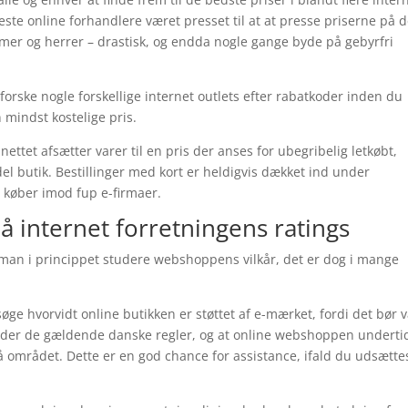
leste online forhandlere været presset til at at presse priserne på 
l damer og herrer – drastisk, og endda nogle gange byde på gebyrfri
forske nogle forskellige internet outlets efter rabatkoder inden du
n mindst kostelige pris.
ettet afsætter varer til en pris der anses for ubegribelig letkøbt,
l butik. Bestillinger med kort er heldigvis dækket ind under
 køber imod fup e-firmaer.
på internet forretningens ratings
e man i princippet studere webshoppens vilkår, det er dog i mange
e hvorvidt online butikken er støttet af e-mærket, fordi det bør 
fylder de gældende danske regler, og at online webshoppen undert
på området. Dette er en god chance for assistance, ifald du udsætte